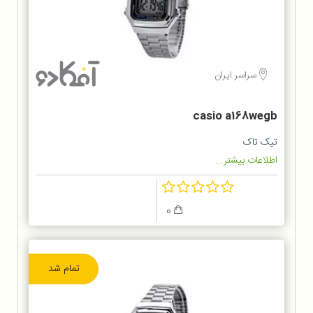
سراسر ایران
casio a168wegb
تیک تاک
اطلاعات بیشتر...
0
تمام شد