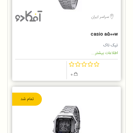
سراسر ایران
casio a500w
تیک تاک
اطلاعات بیشتر...
0
تمام شد