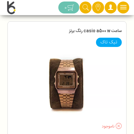
دسته بندی
0
ساعت casio a500 w رنگ برنز
تیک تاک
ناموجود