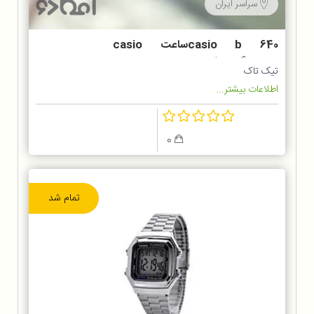
سراسر ایران
casio b 640ساعت casio
b640رنگ مشکی
تیک تاک
اطلاعات بیشتر...
0
تمام شد