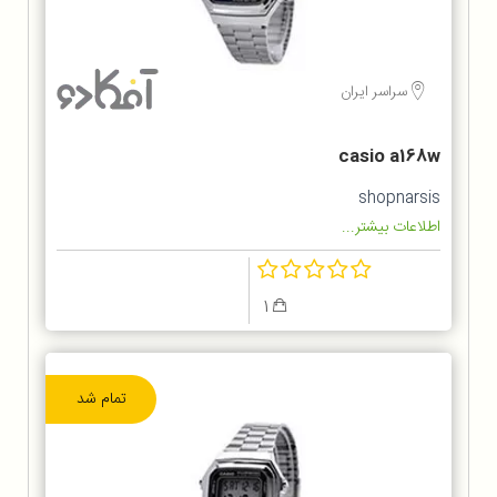
سراسر ایران
casio a168w
shopnarsis
اطلاعات بیشتر...
1
تمام شد