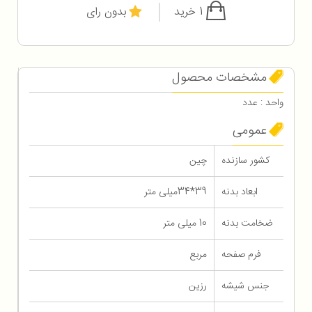
1 خرید
بدون رای
مشخصات محصول
واحد : عدد
عمومی
کشور سازنده
چین
ابعاد بدنه
39*34میلی متر
ضخامت بدنه
10 میلی متر
فرم صفحه
مربع
جنس شیشه
رزین