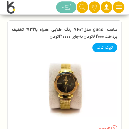
دسته بندی
0
ساعت gucci مدل7402 رنگ طلایی همراه با32% تخفیف
پرداخت 82000تومان به جای 120000تومان
تیک تاک
ناموجود