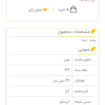
5 خرید
بدون رای
مشخصات محصول
واحد : عدد
عمومی
کشور سازنده
چین
ابعاد بدنه
33
قطرقاب
34 میلی متر
فرم صفحه
'گرد
جنس شیشه
کریستال