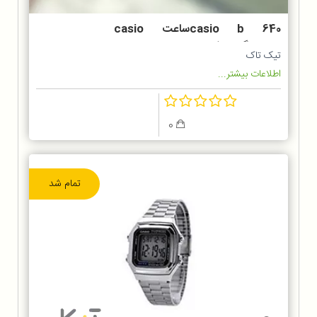
casio b 640ساعت casio
b640رنگ مشکی
تیک تاک
اطلاعات بیشتر...
0
تمام شد