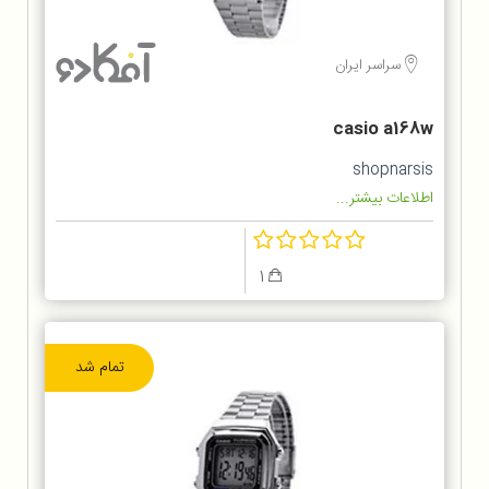
سراسر ایران
casio a168w
shopnarsis
اطلاعات بیشتر...
1
تمام شد