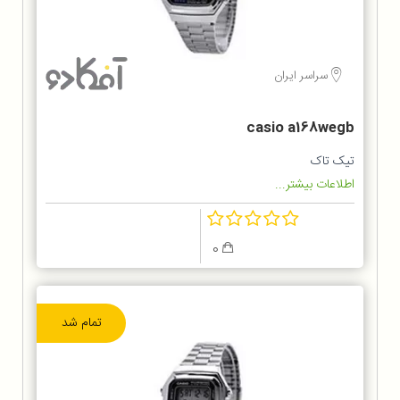
سراسر ایران
casio a168wegb
تیک تاک
اطلاعات بیشتر...
0
تمام شد