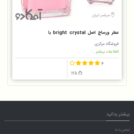
سراسر ایران
عطر ورساچ اصل bright crystal با
قیمت عالی
فروشگاه مرکزی
اطلاعات بیشتر...
4
125
بیشتر بدانید
تماس با ما