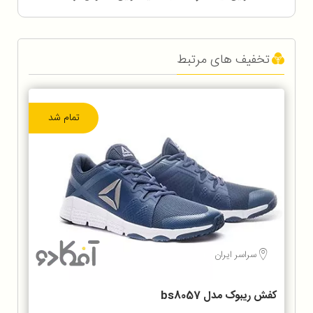
تخفیف های مرتبط
تمام شد
سراسر ایران
کفش ریبوک مدل bs8057