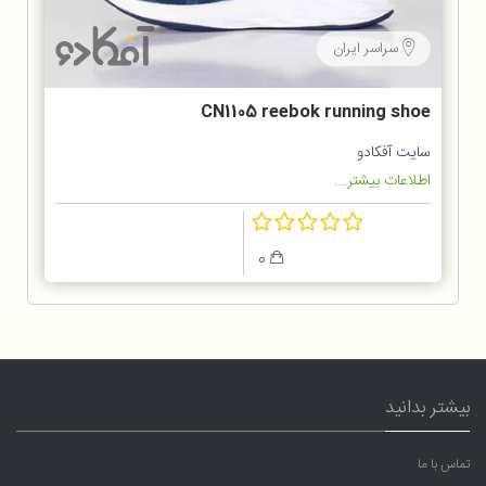
سراسر ایران
CN1105 reebok running shoe
سایت آفکادو
اطلاعات بیشتر...
0
بیشتر بدانید
تماس با ما