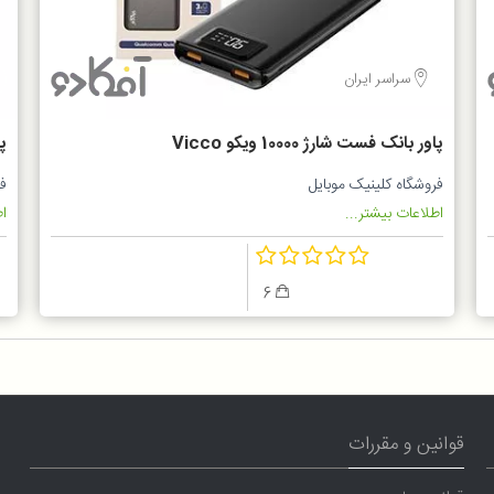
سراسر ایران
پاور بانک فست شارژ 10000 ویکو Vicco
B
VC-QC10B
فروشگاه کلینیک موبایل
فر
اطلاعات بیشتر...
اط
6
قوانین و مقررات