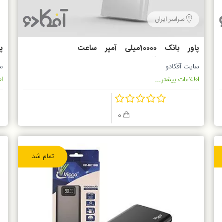
سراسر ایران
پاور بانک 10000میلی آمپر ساعت
پاور
Xiaomi مدل POWER BANK 2
سایت آفکادو
س
اطلاعات بیشتر...
اط
0
تمام شد