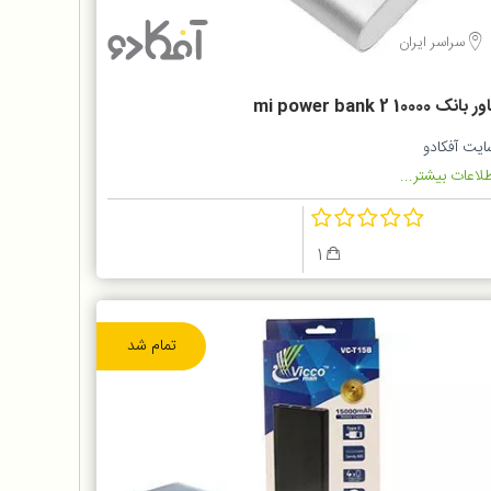
سراسر ایران
 بانک 10000 mi power bank 2
ایت آفکادو
لاعات بیشتر...
1
تمام شد