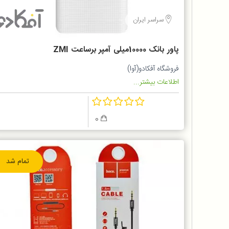
سراسر ایران
پاور بانک 10000میلی آمپر برساعت ZMI
مدل QB810
فروشگاه آفکادو(آوا)
اطلاعات بیشتر...
0
تمام شد