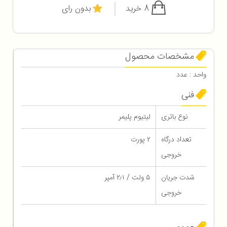
8 خرید
بدون رای
مشخصات محصول
واحد : عدد
فنی
نوع باتری
لیتیوم پلیمر
تعداد درگاه
۲ پورت
خروجی
شدت جریان
۵ ولت / ۲٫۱ آمپر
خروجی