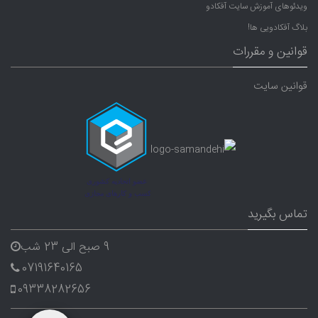
ویدئوهای آموزش سایت آفکادو
بلاگ آفکادویی ها!
قوانین و مقررات
قوانین سایت
تماس بگیرید
9 صبح الی 23 شب
07191640165
09338282656