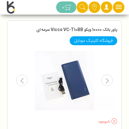
دسته بندی
0
پاور بانک 10000 ویکو Vicco VC-T10BB سرمه ای
فروشگاه کلینیک موبایل
ناموجود