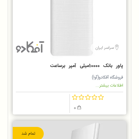
سراسر ایران
پاور بانک 10000میلی آمپر برساعت
ZMI مدل QB810
فروشگاه آفکادو(آوا)
اطلاعات بیشتر...
0
تمام شد