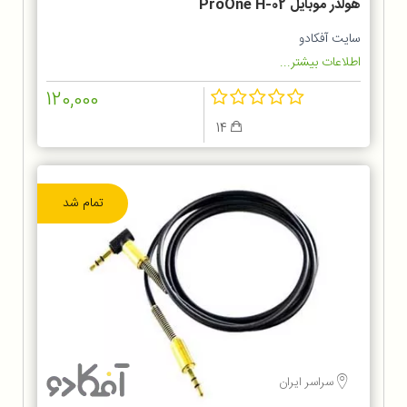
هولدر موبایل 02-ProOne H
سایت آفکادو
اطلاعات بیشتر...
120,000
14
تمام شد
سراسر ایران