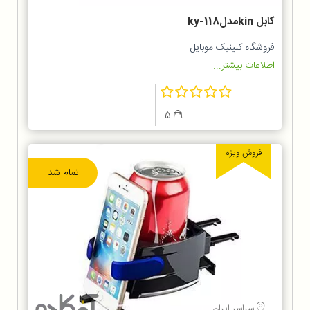
کابل kinمدلky-118
فروشگاه کلینیک موبایل
اطلاعات بیشتر...
5
فروش ویژه
تمام شد
سراسر ایران