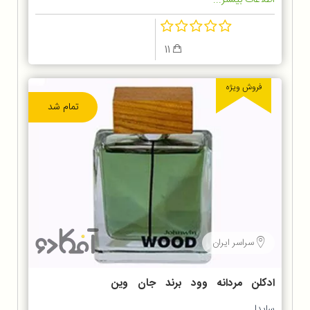
11
فروش ویژه
تمام شد
سراسر ایران
ادکلن مردانه وود برند جان وین
Johnwin
سایدا