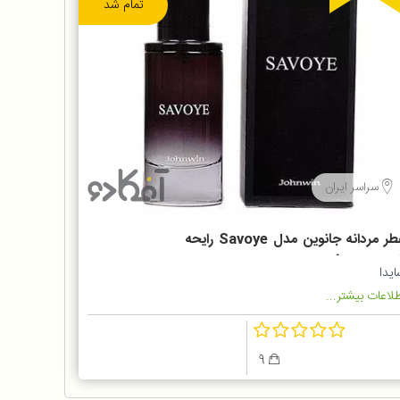
تمام شد
سراسر ایران
عطر مردانه جانوین مدل Savoye رایحه
ساواج دیور)
یدا
لاعات بیشتر...
9