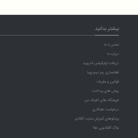
بیشتر بدانید
تماس با ما
درباره ما
دریافت اپلیکیشن اندروید
فعالسازی رمز دوم پویا
قوانین و مقررات
روش های پرداخت
فروشگاه های اطراف من
درخواست همکاری
ویدئوهای آموزش سایت آفکادو
بلاگ آفکادویی ها!