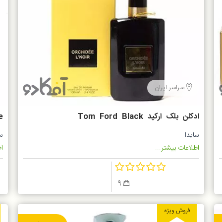
سراسر ایران
ادکلن بلک ارکید Tom Ford Black
e
Orchid
سایدا
سا
اطلاعات بیشتر...
اط
9
فروش ویژه