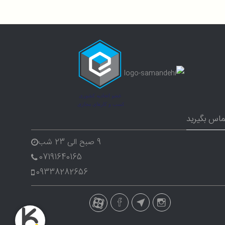
ماس بگیرید
9 صبح الی 23 شب
07191640165
09338282656