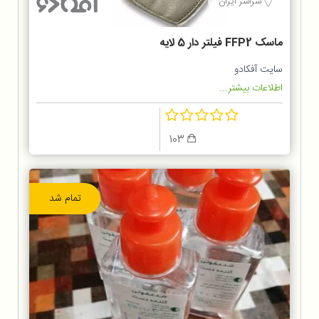
سراسر ایران
ماسک FFP2 فیلتر دار 5 لایه
سایت آفکادو
اطلاعات بیشتر...
103
تمام شد