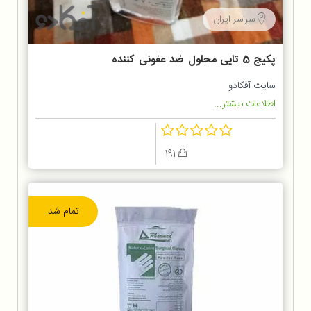
سراسر ایران
پکیج 5 تایی محلول ضد عفونی کننده
دست 80% اتانول
سایت آفکادو
اطلاعات بیشتر...
191
تمام شد