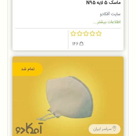
ماسک 5 لایه N95
سایت آفکادو
اطلاعات بیشتر...
146
تمام شد
سراسر ایران