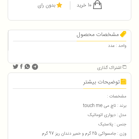
10 خرید
بدون رای
مشخصات محصول
واحد : عدد
اشتراک گذاری
توضیحات بیشتر
مشخصات :
برند : تاچ می touch me
مدل : دیواری اتوماتیک
جنس : پلاستیک
وزن : جامسواکی 25 گرم و خمیر دندان ریز 97 گرم