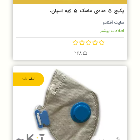
پکیج 5 عددی ماسک 5 لایه اسپان،
ملت و اس ام اس
سایت آفکادو
اطلاعات بیشتر...
268
تمام شد