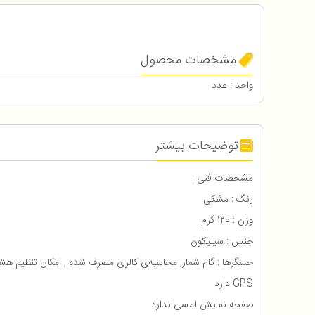
مشخصات محصول
واحد : عدد
توضیحات بیشتر
مشخصات فنی :
رنگ : مشکی
وزن : 120 گرم
جنس : سیلیکون
حسگرها : گام شمار, محاسبه‌ی کالری مصرف شده , امکان تنظیم هشدا
GPS دارد
صفحه نمایش لمسی ندارد