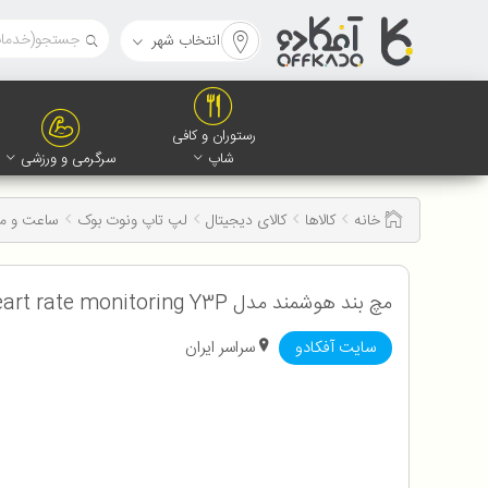
انتخاب شهر
رستوران و کافی
شاپ
سرگرمی و ورزشی
خانه
کالاها
کالای دیجیتال
لپ تاپ ونوت بوک
ساعت و مچ
مچ بند هوشمند مدل Heart rate monitoring Y3P
سایت آفکادو
سراسر ایران