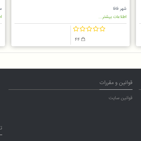
Band 4 Global
ن
شهر فافا
س
اطلاعات بیشتر...
اط
44
قوانین و مقررات
قوانین سایت
ت