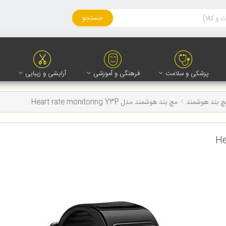
جستجو
پزشکی و سلامت
فرهنگی و آموزشی
آرایشی و زیبایی
 بند هوشمند
مچ بند هوشمند مدل Heart rate monitoring Y3P