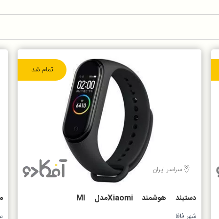
تمام شد
سراسر ایران
دستبند هوشمند Xiaomiمدل MI
BAND4 China
ن
شهر فافا
س