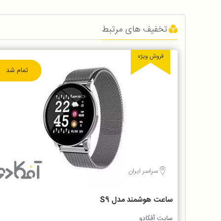
تخفیف های مرتبط
فروش ویژه
تمام شد
سراسر ایران
ساعت هوشمند مدل S9
سایت آفکادو