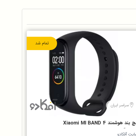
تمام شد
سراسر ایران
مچ بند هوشمند Xiaomi MI BAND 4
سخه گلوبال
ایت آفکادو