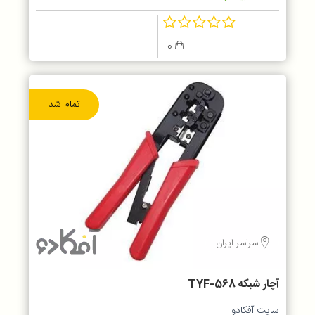
0
تمام شد
سراسر ایران
آچار شبکه TYF-568
سایت آفکادو