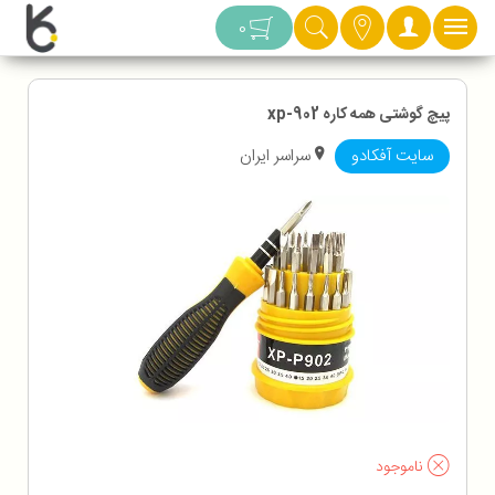
دسته بندی
0
پیچ گوشتی همه کاره xp-902
سایت آفکادو
سراسر ایران
ناموجود