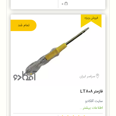
0
فروش ویژه
تمام شد
سراسر ایران
فازمتر LT808
سایت آفکادو
اطلاعات بیشتر...