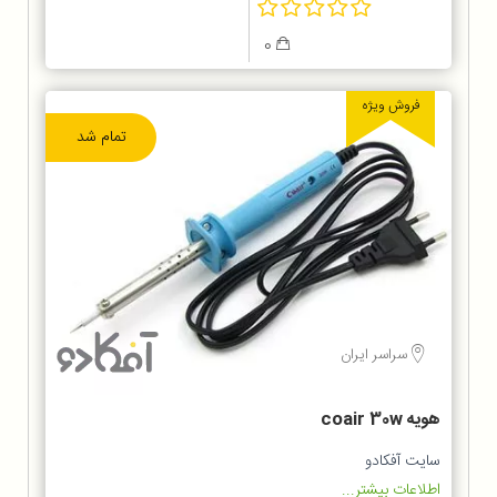
0
فروش ویژه
تمام شد
سراسر ایران
هویه coair 30w
سایت آفکادو
اطلاعات بیشتر...