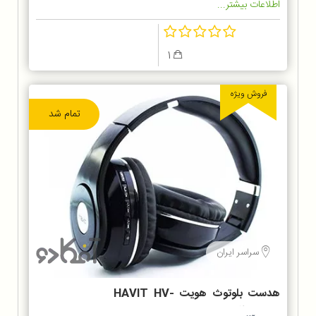
اطلاعات بیشتر...
1
فروش ویژه
تمام شد
سراسر ایران
هدست بلوتوث هویت HAVIT HV-
H2560BT