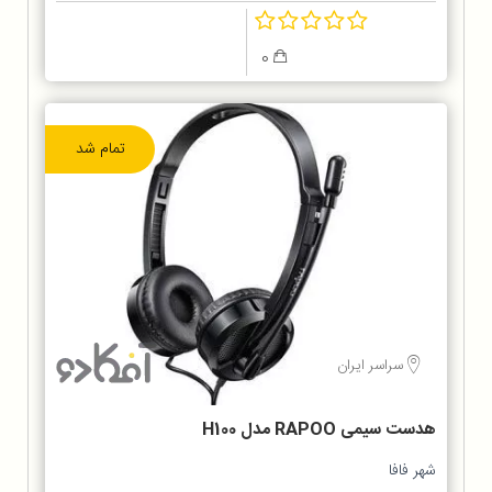
0
تمام شد
سراسر ایران
هدست سیمی RAPOO مدل H100
شهر فافا