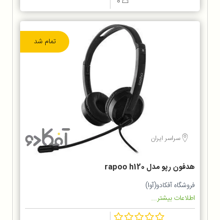
0
تمام شد
سراسر ایران
هدفون رپو مدل rapoo h120
فروشگاه آفکادو(آوا)
اطلاعات بیشتر...