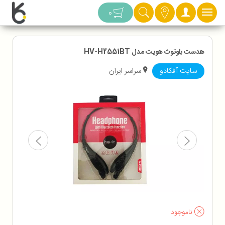
دسته بندی
0
هدست بلوتوث هویت مدل HV-H2551BT
سایت آفکادو
سراسر ایران
ناموجود