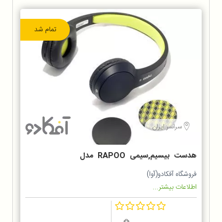
تمام شد
سراسر ایران
هدست بیسیم,سیمی RAPOO مدل
S100
فروشگاه آفکادو(آوا)
اطلاعات بیشتر...