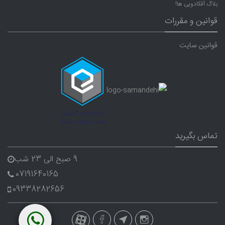
بلاگ آفکادویی ها!
قوانین و مقررات
قوانین سایت
تماس بگیرید
9 صبح الی 23 شب
07191640165
09338282656