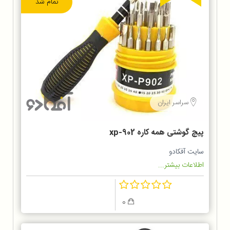
تمام شد
سراسر ایران
پیچ گوشتی همه کاره xp-902
سایت آفکادو
اطلاعات بیشتر...
0