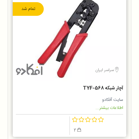
تمام شد
سراسر ایران
آچار شبکه TYF-568
سایت آفکادو
اطلاعات بیشتر...
2