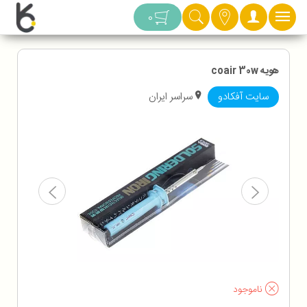
دسته بندی
0
هویه coair 30w
سایت آفکادو
سراسر ایران
ناموجود