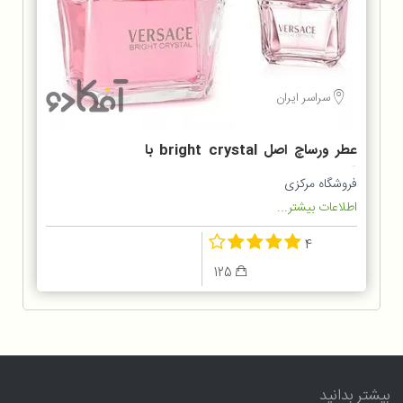
سراسر ایران
عطر ورساچ اصل bright crystal با
قیمت عالی
فروشگاه مرکزی
اطلاعات بیشتر...
4
125
بیشتر بدانید