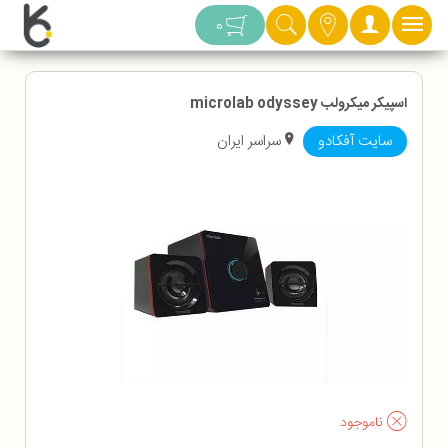
دسته بندی
0
اسپیکر میکرولب microlab odyssey
سایت آفکادو
سراسر ایران
ناموجود