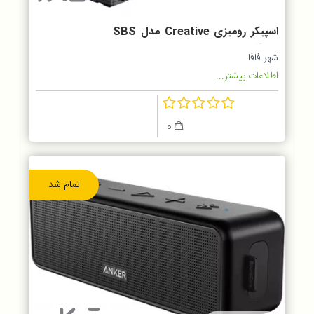
اسپیکر رومیزی Creative مدل SBS
E2800
شهر فافا
اطلاعات بیشتر...
0
تمام شد