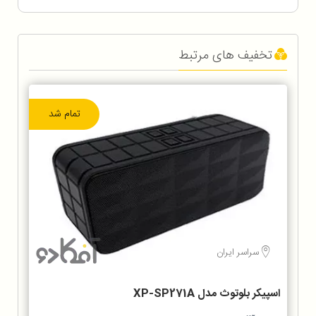
تخفیف های مرتبط
تمام شد
سراسر ایران
اسپیکر بلوتوث مدل XP-SP271A