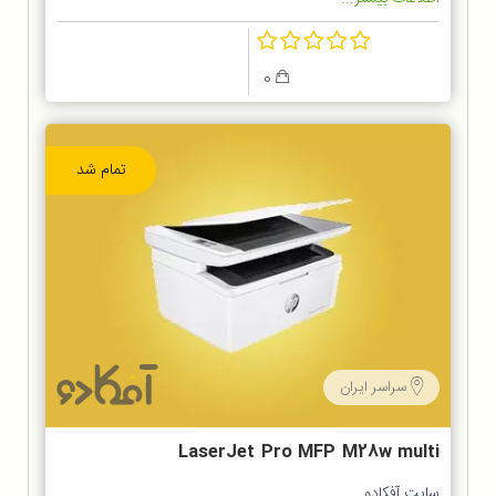
0
تمام شد
سراسر ایران
LaserJet Pro MFP M28w multi
task printer
سایت آفکادو