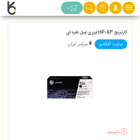
دسته بندی
0
کارتریج HP-53 لیزری لیبل نقره ای
سایت آفکادو
سراسر ایران
ناموجود