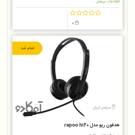
اطلاعات بیشتر...
0
تمام شد
سراسر ایران
هدفون رپو مدل rapoo h120