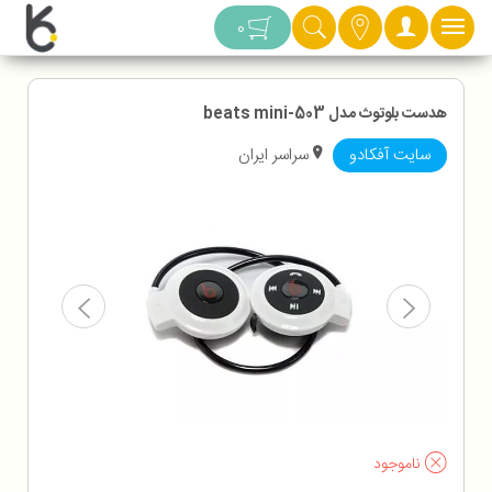
دسته بندی
0
هدست بلوتوث مدل beats mini-503
سایت آفکادو
سراسر ایران
ناموجود