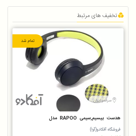
تخفیف های مرتبط
تمام شد
سراسر ایران
هدست بیسیم,سیمی RAPOO مدل
S100
فروشگاه آفکادو(آوا)