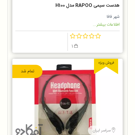
هدست سیمی RAPOO مدل H100
شهر فافا
اطلاعات بیشتر...
1
فروش ویژه
تمام شد
سراسر ایران