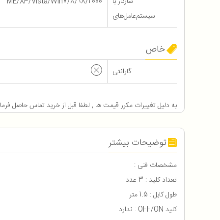
سازگار با
98/2000/ME/XP/Vista/Win7/8
سیستم‌عامل‌های
خاص
گارانتی
به دلیل تغییرات مکرر قیمت ها , لطفا قبل از خرید تماس حاصل فرما
توضیحات بیشتر
مشخصات فنی :
تعداد کلید : 3 عدد
طول کابل : 1.5 متر
کلید OFF/ON : ندارد