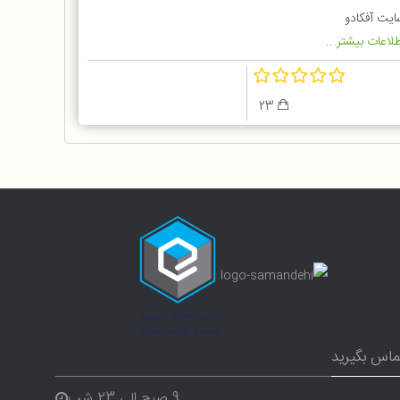
ایت آفکادو
لاعات بیشتر...
23
ماس بگیرید
9 صبح الی 23 شب