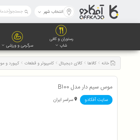
انتخاب شهر
رستوران و کافی
شاپ
سرگرمی و ورزشی
خانه
کالاها
کالای دیجیتال
کامپیوتر و قطعات
کیبورد و م
موس سیم دار مدل B100
سایت آفکادو
سراسر ایران