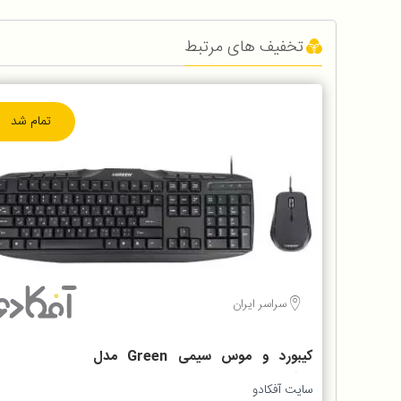
تخفیف های مرتبط
تمام شد
سراسر ایران
کیبورد و موس سیمی Green مدل
GKM305
سایت آفکادو