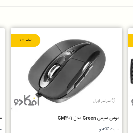
تمام شد
سراسر ایران
موس سیمی Green مدل GM301
مو
سایت آفکادو
س