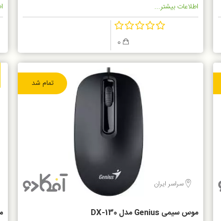
اطلاعات بیشتر...
اط
0
تمام شد
سراسر ایران
موس سیمی Genius مدل DX-130
مو