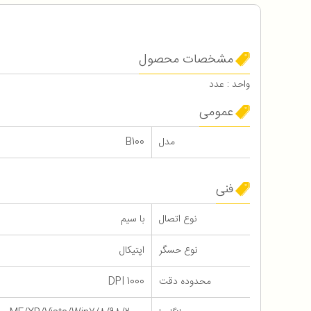
مشخصات محصول
واحد : عدد
عمومی
مدل
B100
فنی
نوع اتصال
با سیم
نوع حسگر
اپتیکال
محدوده دقت
1000 DPI