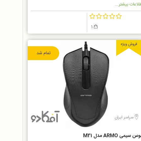
لاعات بیشتر...
1
فروش ویژه
تمام شد
سراسر ایران
س سیمی ARMO مدل M21