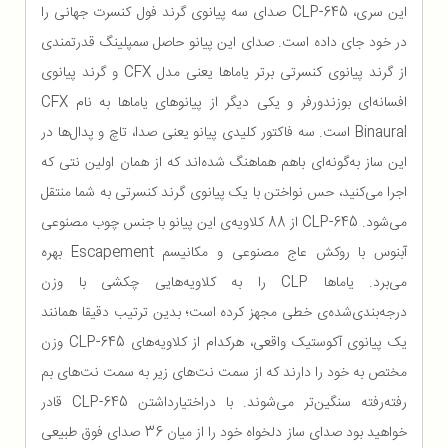
این سری، CLP-645 صدای سه پیانوی گرند فول کنسرت جهانی را
در خود جای‌ داده است. صدای این پیانو حاصل سمپلینگ قدرتمندی
از گرند پیانوی کنسرتی برتر یاماها یعنی مدل CFX و گرند پیانوی
افسانه‌ای بوزندورفر و یکی دیگر از پیانو‌های یاماها به نام CFX
Binaural است. سه فاکتور کلیدی پیانو یعنی صدا، تاچ و پدال‌ها در
این ساز به‌گونه‌ای باهم هماهنگ شده‌اند که از همان اولین نتی که
اجرا می‌کنید، حس نواختن با یک پیانوی گرند کنسرتی به شما منتقل
می‌شود. CLP-645 از 88 کلاویه‌ی این پیانو با جنس چوب مصنوعی
آبنوس با روکش عاج مصنوعی و مکانیسم Escapement بهره
می‌برد. یاماها CLP را به کلاویه‌هایی چکشی با وزن
درجه‌بندی‌شده‌ی خطی مجهز کرده است؛ بدین ترتیب دقیقا همانند
یک پیانوی آکوستیک واقعی، هرکدام از کلاویه‌های CLP-645 وزن
مختص به خود را دارند که از سمت نت‌های زیر به سمت نت‌های بم
رفته‌رفته سنگین‌تر می‌شوند. با دراختیارداشتن CLP-645 قادر
خواهید بود صدای ساز دلخواه خود را از میان 36 صدای فوق طبیعی