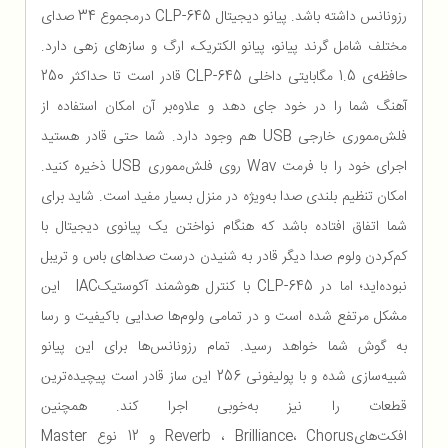
رزونانس داشته باشد. پیانو دیجیتال CLP-645 درمجموع 34 صدای
مختلف شامل گرند پیانو، پیانو الکتریک، ارگ و سازهای زهی دارد.
حافظه‌ی 1.5 مگابایتی داخلی CLP-645 قادر است تا حداکثر 250
آهنگ شما را در خود جای دهد و علاوه‌بر آن امکان استفاده از
فلش‌مموری خارجی USB هم وجود دارد. شما حتی قادر هستید
اجرای خود را با فرمت Wav روی فلش‌مموری USB ذخیره کنید.
امکان تنظیم بلندی صدا به‌ویژه در منزل بسیار مفید است. شاید برای
شما اتفاق افتاده باشد که هنگام نواختن یک پیانوی دیجیتال با
کم‌کردن ولوم صدا دیگر قادر به شنیدن درست صداهای باس و تریبل
نبوده‌اید؛ اما در CLP-645 با کنترل هوشمند آکوستیکIAC این
مشکل مرتفع شده است و در تمامی ولوم‌ها صدایی باکیفیت و رسا
به گوش شما خواهد رسید. تمام رزونانس‌ها برای این پیانو
شبیه‌سازی‌ شده و با پولیفونی 256 این ساز قادر است پیچیده‌ترین
قطعات را نیز به‌خوبی اجرا کند. همچنین
افکت‌هایReverb ، Brilliance، Chorus و 12 نوع Master