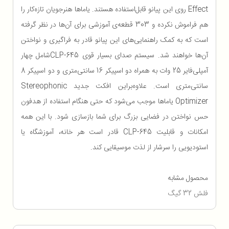
Effect روی این پیانو قابل‌استفاده هستند. یاماها هنرجویان تازه‌کار را
هم فراموش نکرده و 303 قطعه‌ی آموزشی برای آن‌ها در نظر گرفته
است که به کمک راهنمایی‌های این پیانو قادر به فراگیری و نواختن
آن‌ها خواهند شد. سیستم صدای بسیار قوی CLP-645شامل چهار
آمپلی‌فایر 25 وات به همراه دو اسپیکر 16 سانتی‌متری و دو اسپیکر 8
سانتی‌متری است. علاوه‌براین افکت جدید Stereophonic
Optimizer یاماها موجب می‌شود که حتی هنگام استفاده از هدفون
حس نواختن در فضایی بزرگ برای شما بازسازی شود. با این ‌همه
امکانات و قابلیت‌ CLP-645 قادر است هر خانه، آموزشگاه یا
استودیویی را سرشار از لذت موسیقایی کند.
محصول مشابه
فلش 32 گیگ