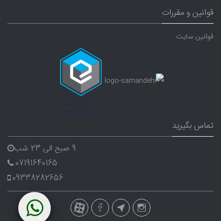
قوانین و مقررات
قوانین سایت
تماس بگیرید
9 صبح الی 23 شب
07191640165
09338282656