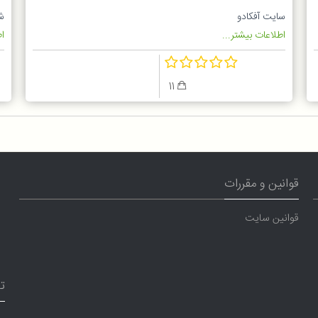
l
سایت آفکادو
شه
اطلاعات بیشتر...
اط
11
قوانین و مقررات
قوانین سایت
ت