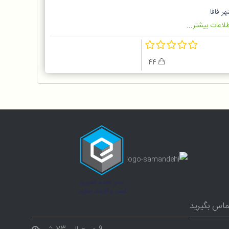
Band 4 Globa
ر فافا
لاعات بیشتر...
44
ماس بگیرید