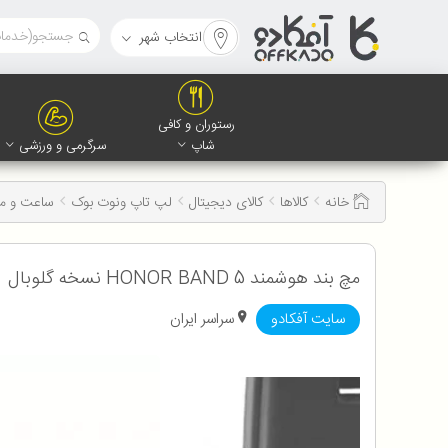
انتخاب شهر
رستوران و کافی
شاپ
سرگرمی و ورزشی
خانه
کالاها
کالای دیجیتال
لپ تاپ ونوت بوک
ساعت و مچ
مچ بند هوشمند HONOR BAND 5 نسخه گلوبال
سایت آفکادو
سراسر ایران