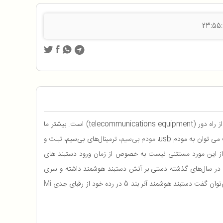
هواوی یک شرکت چند ملیتی است که دفتر اصلی آن در Shenzhen کشور چین قرار دارد. حوزه فعالیت این شرکت در زمینه تجهیزات شبکه و ارتباط از راه دور (telecommunications equipment) است. بیشتر ما
توان به مودم usb،
مودم بی‌سیم
، ترمینال‌های بی‌سیم،
تبلت
و
 از این مورد مستثنی نیست به خصوص از زمان ورود دستبند های
ود را با عنوان huawei watch وارد بازارهای بین‌المللی کرد و حتی در سال‌های گذشته دستی بر آتش دستبند هوشمند داشته و سری
Mi