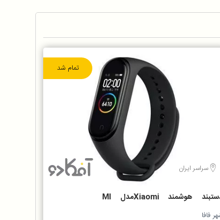
تمام شد
سراسر ایران
دستبند هوشمند Xiaomiمدل MI
BAND4 Chin
ر فافا