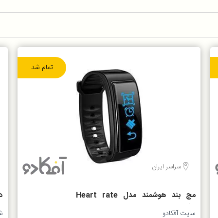
تمام شد
سراسر ایران
مچ بند هوشمند مدل Heart rate
a
monitoring Y3P
سایت آفکادو
شه