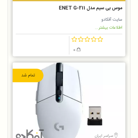
موس بی سیم مدل ENET G-211
سایت آفکادو
اطلاعات بیشتر...
0
تمام شد
سراسر ایران