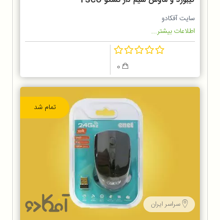
کیبورد و ماوس سیم دار تسکو TSCO
TKM 8050
سایت آفکادو
اطلاعات بیشتر...
0
تمام شد
سراسر ایران