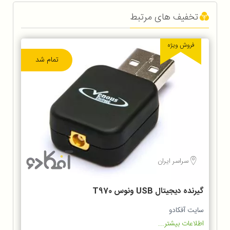
تخفیف های مرتبط
فروش ویژه
تمام شد
سراسر ایران
گیرنده دیجیتال USB ونوس T970
سایت آفکادو
اطلاعات بیشتر...