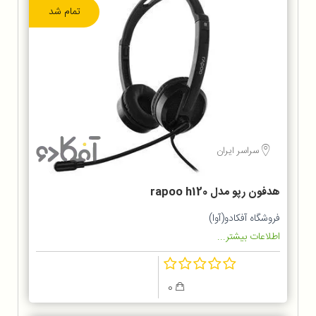
تمام شد
سراسر ایران
هدفون رپو مدل rapoo h120
فروشگاه آفکادو(آوا)
اطلاعات بیشتر...
0