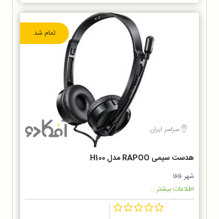
تمام شد
سراسر ایران
هدست سیمی RAPOO مدل H100
شهر فافا
اطلاعات بیشتر...