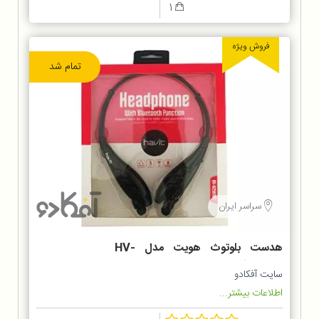
1
فروش ویژه
تمام شد
سراسر ایران
هدست بلوتوث هویت مدل HV-
H2551BT
سایت آفکادو
اطلاعات بیشتر...