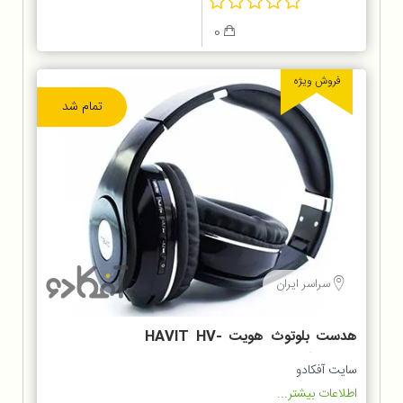
0
فروش ویژه
تمام شد
سراسر ایران
هدست بلوتوث هویت HAVIT HV-
H2560BT
سایت آفکادو
اطلاعات بیشتر...