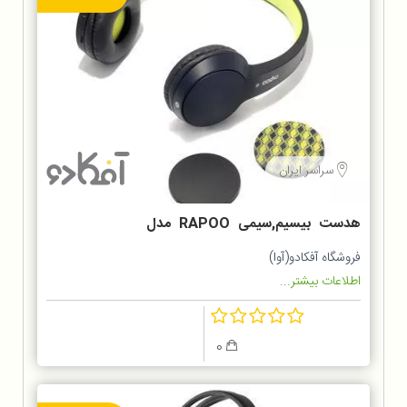
سراسر ایران
هدست بیسیم,سیمی RAPOO مدل
S100
فروشگاه آفکادو(آوا)
اطلاعات بیشتر...
0