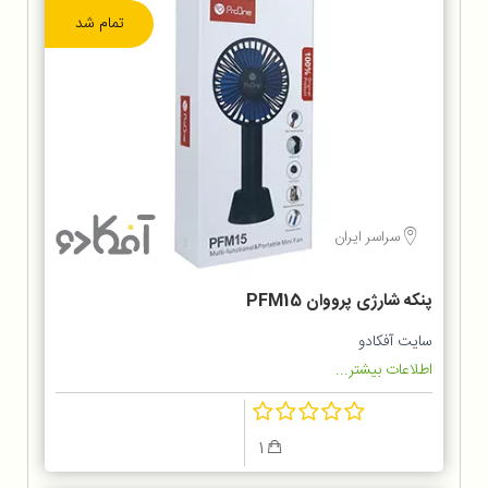
تمام شد
سراسر ایران
پنکه شارژی پرووان PFM15
سایت آفکادو
اطلاعات بیشتر...
1