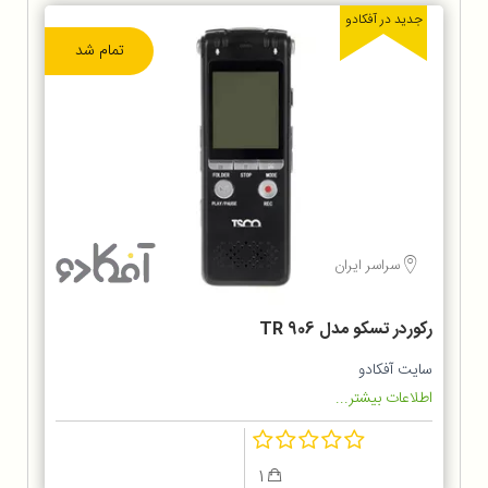
جدید در آفکادو
تمام شد
سراسر ایران
رکوردر تسکو مدل TR 906
سایت آفکادو
اطلاعات بیشتر...
1