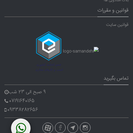
بلاگ آفکادویی ها!
قوانین و مقررات
قوانین سایت
تماس بگیرید
9 صبح الی 23 شب
07191640165
09338282656