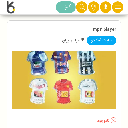
دسته بندی
0
mp3 player
سایت آفکادو
سراسر ایران
ناموجود