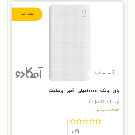
تمام شد
سراسر ایران
پاور بانک 10000میلی آمپر برساعت
ZMI مدل QB810
فروشگاه آفکادو(آوا)
اطلاعات بیشتر...
0