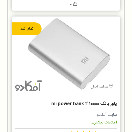
0
تمام شد
سراسر ایران
پاور بانک 10000 mi power bank 2
سایت آفکادو
اطلاعات بیشتر...