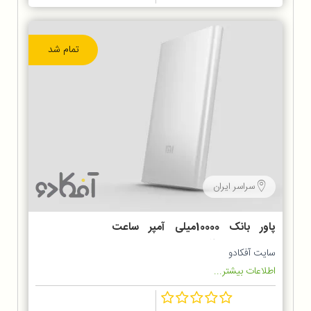
تمام شد
سراسر ایران
پاور بانک 10000میلی آمپر ساعت
Xiaomi مدل POWER BANK 2
سایت آفکادو
اطلاعات بیشتر...