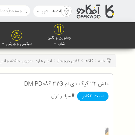
انتخاب شهر
رستوران و کافی
شاپ
سرگرمی و ورزشی
خانه
کالاها
کالای دیجیتال
انواع هارد ،مموری، حافظه جانبی
فلش 32 گیگ دی ام DM PD086 32G
سایت آفکادو
سراسر ایران