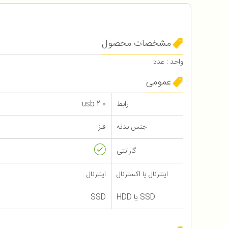
مشخصات محصول
واحد : عدد
عمومی
رابط
usb 2.0
جنس بدنه
فلز
گارانتی
اینترنال یا اکسترنال
اینترنال
SSD یا HDD
SSD