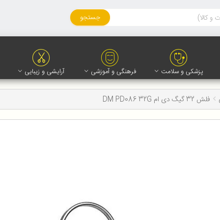
جستجو
پزشکی و سلامت
فرهنگی و آموزشی
آرایشی و زیبایی
فلش 32 گیگ دی ام DM PD086 32G