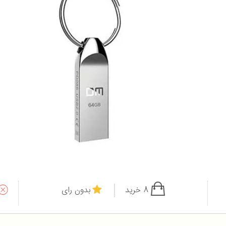
8 خرید
بدون رای