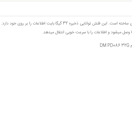
این فلش ‌مموری خود یعنی مدل PD086 را با بدنه فلزی ساخته است. این فلش