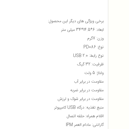
برخی ویژگی های دیگر این محصول:
ابعاد: 6*14.5*34 میلی متر
وزن: 7گرم
نوع: PD086
نوع رابط: USB 2.0
ظرفیت: 32 گیگ
ولتاژ: 5 ولت
مقاومت در برابر آب
مقاومت در برابر ضربه
مقاومت در برابر شوک و لرزش
منبع تغذیه: درگاه USB کامپیوتر
اقلام همراه: حلقه اتصال
گارانتی: مادام العمر IPM