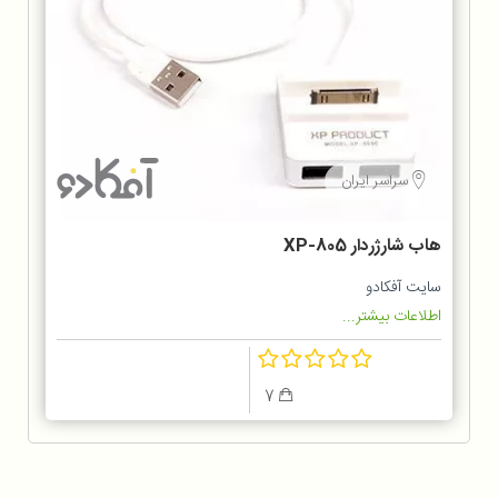
سراسر ایران
هاب شارژردار XP-805
سایت آفکادو
اطلاعات بیشتر...
7