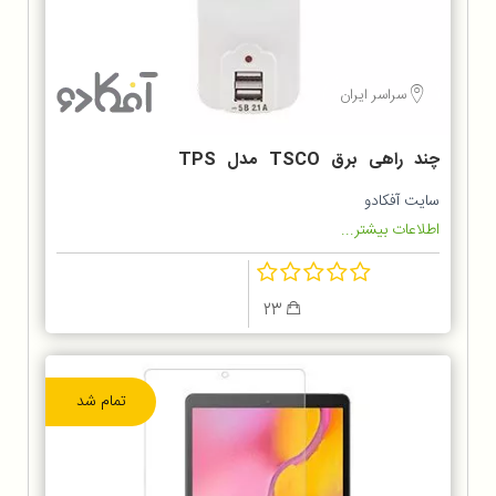
سراسر ایران
چند راهی برق TSCO مدل TPS
508U
سایت آفکادو
اطلاعات بیشتر...
23
تمام شد