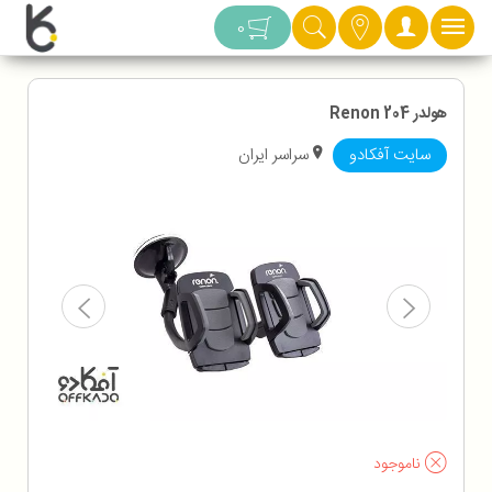
دسته بندی
0
هولدر Renon 204
سایت آفکادو
سراسر ایران
ناموجود