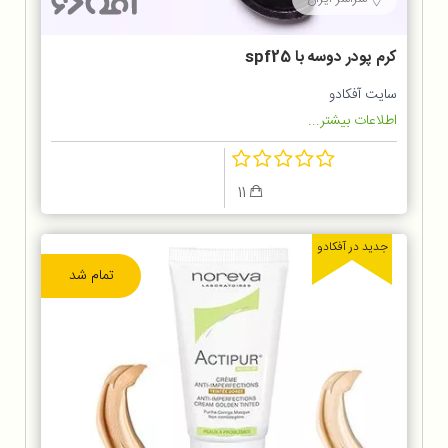
کرم پودر دوسه با spf25
سایت آفکادو
اطلاعات بیشتر...
11
جدید در آفکادو
تمام شد