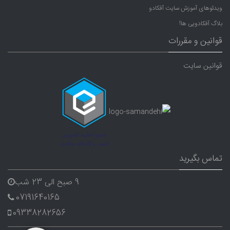
ویدئوهای آموزش سایت آفکادو
بلاگ آفکادویی ها!
قوانین و مقررات
قوانین سایت
تماس بگیرید
9 صبح الی 23 شب
07191640165
09338282656