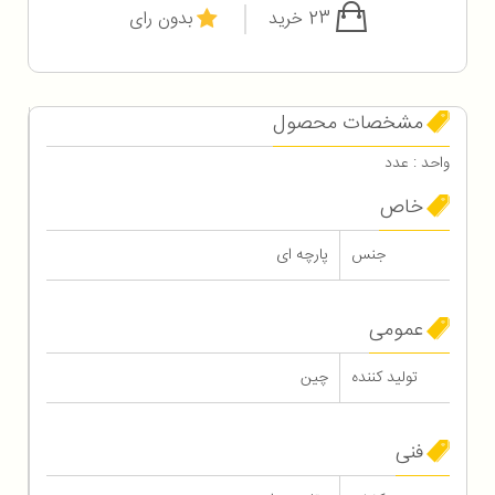
23 خرید
بدون رای
مشخصات محصول
واحد : عدد
خاص
جنس
پارچه ای
عمومی
تولید کننده
چین
فنی