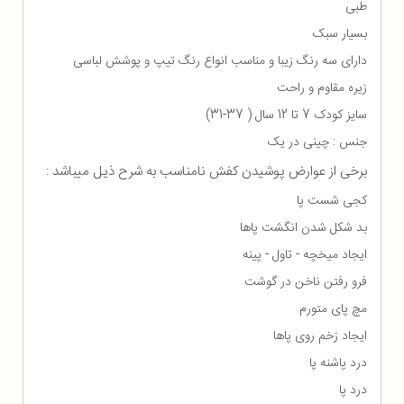
طبی
بسیار سبک
دارای سه رنگ زیبا و مناسب انواع رنگ تیپ و پوشش لباسی
زیره مقاوم و راحت
سایز کودک 7 تا 12 سال ( 37-31)
جنس : چینی در یک
برخی از عوارض پوشیدن کفش نامناسب به شرح ذیل میباشد :
کجی شست پا
بد شکل شدن انگشت پاها
ایجاد میخچه - تاول - پینه
فرو رفتن ناخن در گوشت
مچ پای متورم
ایجاد زخم روی پاها
درد پاشنه پا
درد پا