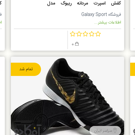
کفش اسپرت مردانه ریبوک مدل
کف
Bd5535
فروشگاه Galaxy Sport
فرو
اطلاعات بیشتر...
اط
0
تمام شد
سراسر ایران