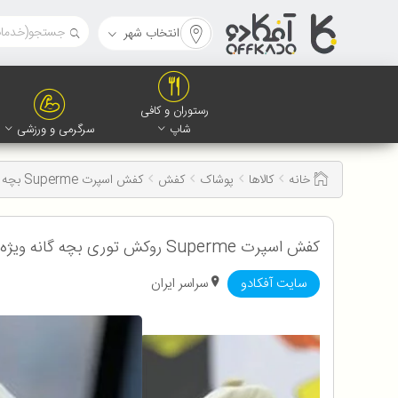
انتخاب شهر
رستوران و کافی
شاپ
سرگرمی و ورزشی
خانه
کالاها
پوشاک
کفش
کفش اسپرت Superme بچه گانه
کفش اسپرت Superme روکش توری بچه گانه ویژه کاربران آفکادو
سایت آفکادو
سراسر ایران