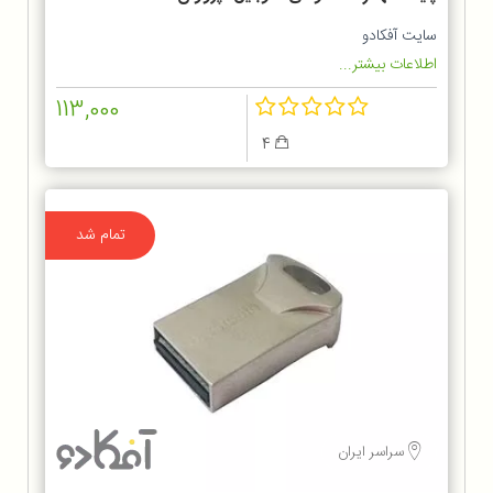
مدل GH-04
سایت آفکادو
اطلاعات بیشتر...
113,000
4
تمام شد
سراسر ایران