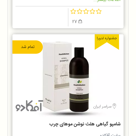
27
جشنواره لدورا
تمام شد
سراسر ایران
شامپو گیاهی هلث نوشن موهای چرب
سایت آفکادو