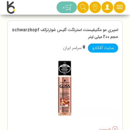
دسته بندی
0
اسپری مو مگنیفیسنت استرنگت گلیس شوارتزکف schwarzkopf
حجم 200 میلی لیتر
سایت آفکادو
سراسر ایران
ناموجود