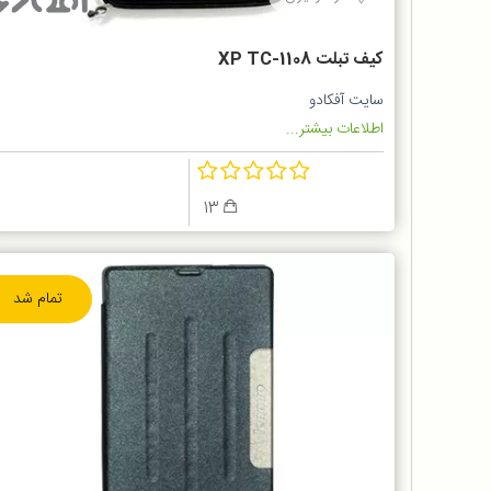
کیف تبلت XP TC-1108
سایت آفکادو
اطلاعات بیشتر...
13
تمام شد