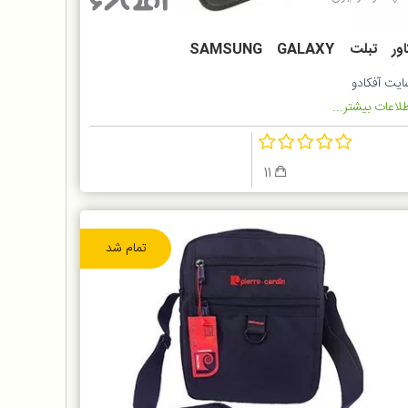
کاور تبلت SAMSUNG GALAXY
TAB A T29
ایت آفکادو
لاعات بیشتر...
11
تمام شد