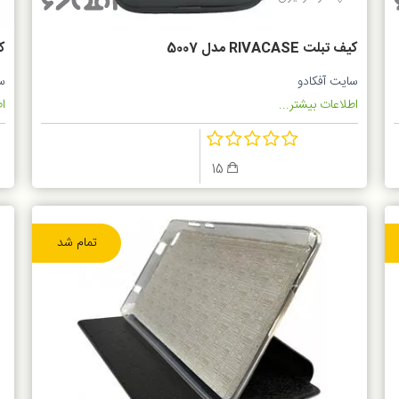
کیف تبلت RIVACASE مدل 5007
5
سایت آفکادو
س
اطلاعات بیشتر...
اط
15
تمام شد