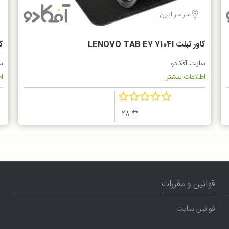
سراسر ایران
کاور تبلت LENOVO TAB E7 7104I
2
سایت آفکادو
س
اطلاعات بیشتر...
اط
28
قوانین و مقررات
قوانین سایت