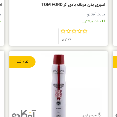
اسپری بدن مردانه بادی کر TOM FORD
ا
o
BLACK ORCHID
سایت آفکادو
س
اطلاعات بیشتر...
اط
57
تمام شد
سراسر ایران