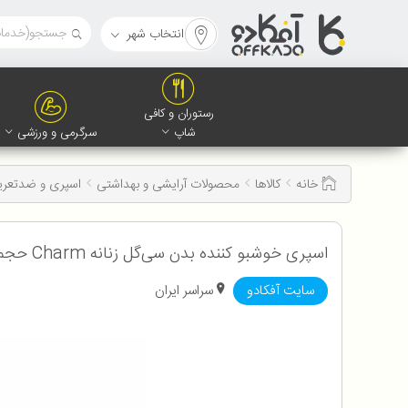
انتخاب شهر
رستوران و کافی
شاپ
سرگرمی و ورزشی
خانه
کالاها
محصولات آرایشی و بهداشتی
اسپری و ضدتعری
اسپری خوشبو کننده بدن سی‌گل زنانه Charm حجم 200 میلی لیتر
سایت آفکادو
سراسر ایران