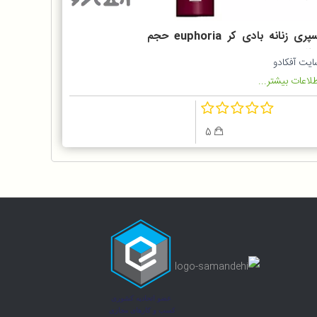
اسپری زنانه بادی کر euphoria حجم
میلی لیتر
ایت آفکادو
لاعات بیشتر...
5