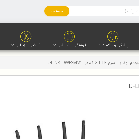
جستجو
پزشکی و سلامت
فرهنگی و آموزشی
آرایشی و زیبایی
مودم روتر بی سیم 4G LTE مدل D-LINK DWR-M921