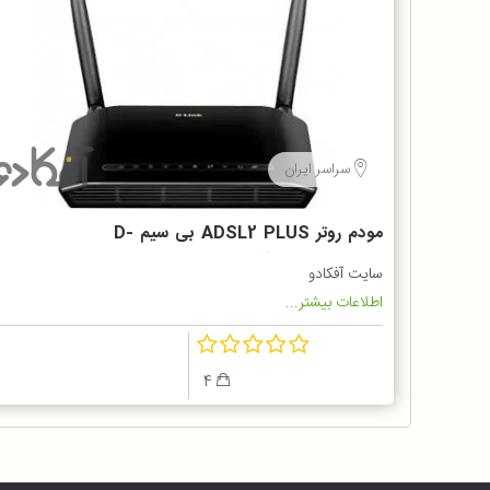
سراسر ایران
مودم روتر ADSL2 PLUS بی سیم D-
Link مدل DSL-2740U
سایت آفکادو
اطلاعات بیشتر...
4