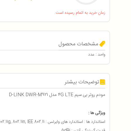
زمان خرید به اتمام رسیده است.
مشخصات محصول
واحد : عدد
توضیحات بیشتر
مودم روتر بی سیم 4G LTE مدل D-LINK DWR-M921
ویژگی ها :
استاندارد ها : استاندارد های وایرلس : 11b, 802.11g, 802.11n, IEE 802.11
قدرت گیرندگی آنتن : 5dBi