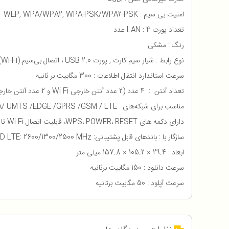
امنیت بی سیم : WEP, WPA/WPA2, WPA-PSK/WPA2-PSK
تعداد پورت LAN : 4 عدد
رنگ : مشکی
نوع رابط : شیار سیم کارت , پورت USB 2.0 ، اتصال بی‌سیم (Wi-Fi) 1عدد پورت RJ-11 و 4 عدد پورت اترنت RJ-45 WAN/LAN
سرعت استاندارد انتقال اطلاعات : 300 مگابیت بر ثانیه
تعداد آنتن : 4 عدد (2 عدد آنتن خارجی Wi Fi و 2 عدد آنتن خارجی LTE)
مناسب برای شبکه‌های : DC-HSPA+/ HSPA+/ HSDPA/ HSUPA/ UMTS /EDGE /GPRS /GSM / LTE
دارای دکمه های WPS، POWER، RESET، قابلیت اتصال Wi Fi تا 32 دستگاه، پشتیبانی از PPTP, L2TP VPN
سازگار با : باندهای قابل پشتیبانی: WCDMA: 2100/850/900 MHz, FDD LTE: 2100/1800/850/2600/900/800 MHz, GSM: 1800/900 MHz, TDD LTE: 2600/1300/2500 MHz
ابعاد : 29.4 × 105.2 × 157.8 میلی متر
سرعت دانلود : 150 مگابیت برثانیه
سرعت آپلود : 50 مگابیت برثانیه