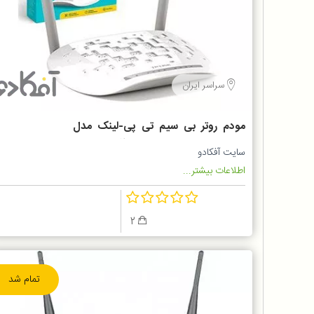
سراسر ایران
مودم روتر بی سیم تی پی-لینک مدل
ADSL2+ TP-LINK TD-W8961N
سایت آفکادو
اطلاعات بیشتر...
2
تمام شد