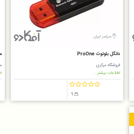
سراسر ایران
دانگل بلوتوث ProOne
فروشگاه مرکزی
س
4
اطلاعات بیشتر...
اط
9