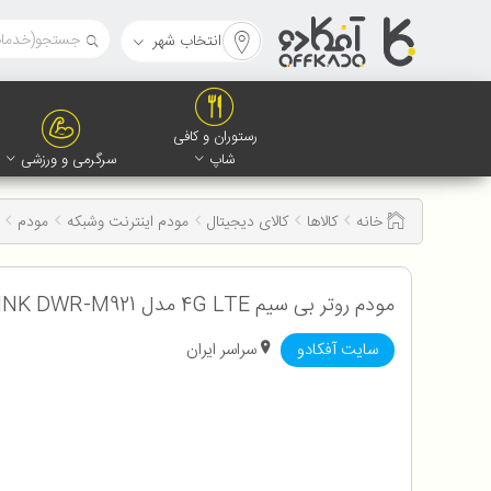
انتخاب شهر
رستوران و کافی
شاپ
سرگرمی و ورزشی
خانه
کالاها
کالای دیجیتال
مودم اینترنت وشبکه
مودم
مودم روتر بی سیم 4G LTE مدل D-LINK DWR-M921
سایت آفکادو
سراسر ایران