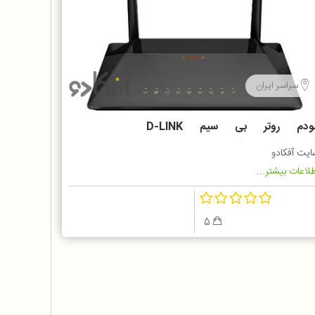
سراسر ایران
مودم روتر بی سیم D-LINK
VDSL2/ADSL2 PLUS مدل DSL-
ایت آفکادو
22
لاعات بیشتر...
5