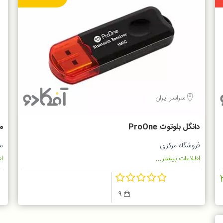
سراسر ایران
دانگل بلوتوث ProOne
فروشگاه مرکزی
س
4
اطلاعات بیشتر...
اط
9