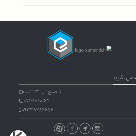
ماس بگیرید
9 صبح الی 23 شب
07191640165
09338282656