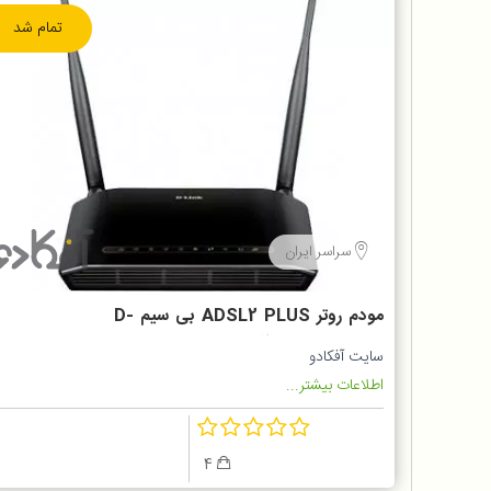
تمام شد
سراسر ایران
مودم روتر ADSL2 PLUS بی سیم D-
Link مدل DSL-2740U
سایت آفکادو
اطلاعات بیشتر...
4