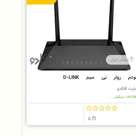
سراسر ایران
مودم روتر بی سیم D-LINK
VDSL2/ADSL2 PLUS مدل DSL-
ایت آفکادو
22
لاعات بیشتر...
5