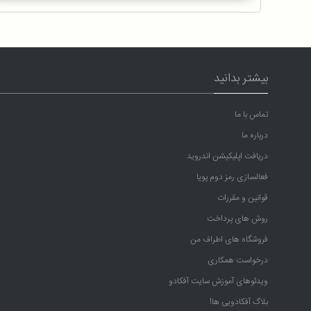
بیشتر بدانید
تماس با ما
درباره ما
دریافت اپلیکیشن اندروید
فعالسازی رمز دوم پویا
قوانین و مقررات
روش های پرداخت
فروشگاه های اطراف من
درخواست همکاری
ویدئوهای آموزش سایت آفکادو
بلاگ آفکادویی ها!