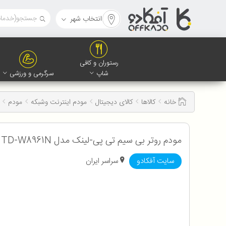
انتخاب شهر
رستوران و کافی
شاپ
سرگرمی و ورزشی
خانه
کالاها
کالای دیجیتال
مودم اینترنت وشبکه
مودم
مودم روتر بی سیم تی پی-لینک مدل ADSL2+ TP-LINK TD-W8961N با تخفیف ویژه
سایت آفکادو
سراسر ایران