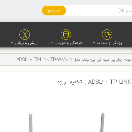
جستجو
پزشکی و سلامت
فرهنگی و آموزشی
آرایشی و زیبایی
مودم روتر بی سیم تی پی-لینک مدل ADSL2+ TP-LINK TD-W8961N