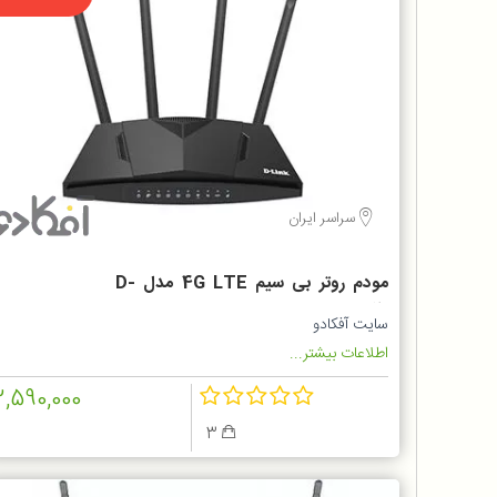
سراسر ایران
مودم روتر بی سیم 4G LTE مدل D-
LINK DWR-M921
سایت آفکادو
اطلاعات بیشتر...
2,590,000
3