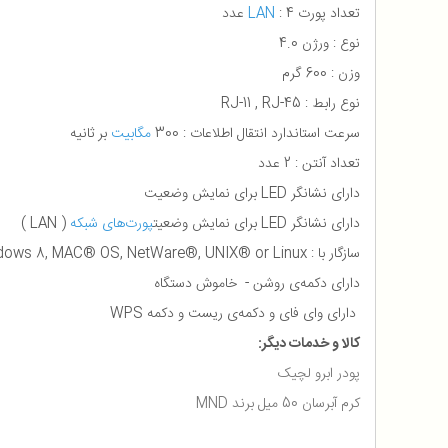
تعداد پورت
: 4 عدد
LAN
نوع : ورژن 4.0
وزن : 600 گرم
نوع رابط : RJ-11 , RJ-45
سرعت استاندارد انتقال اطلاعات : 300
مگابیت
بر ثانیه
تعداد آنتن : 2 عدد
دارای نشانگر LED برای نمایش وضعیت
دارای نشانگر LED برای نمایش وضعیت
پورت‌های شبکه
( LAN )
سازگار با : Microsoft® Windows® 98SE, NT, 2000, XP, Vista™ ，Windows 7 or Windows 8, MAC® OS, NetWare®, UNIX® or Linux.
دارای دکمه‌ی روشن - خاموش دستگاه
دارای وای فای و دکمه‌ی ریست و دکمه WPS
کالا و خدمات دیگر:
پودر ابرو لچیک
کرم آبرسان 50 میل برند MND