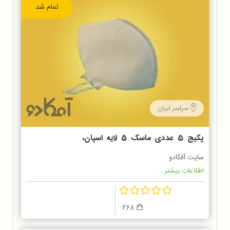
تمام شد
سراسر ایران
پکیج 5 عددی ماسک 5 لایه اسپان،
ملت و اس ام اس
سایت آفکادو
اطلاعات بیشتر...
268