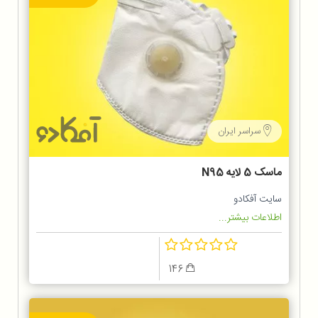
سراسر ایران
ماسک 5 لایه N95
سایت آفکادو
اطلاعات بیشتر...
146