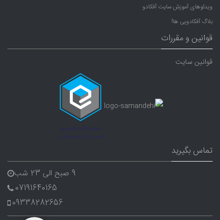
ویدئوهای آموزش سایت آفکادو
بلاگ آفکادویی ها!
قوانین و مقررات
قوانین سایت
تماس بگیرید
9 صبح الی 23 شب
07191640165
09338282656