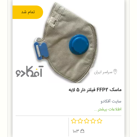
تمام شد
سراسر ایران
ماسک FFP2 فیلتر دار 5 لایه
سایت آفکادو
اطلاعات بیشتر...
103