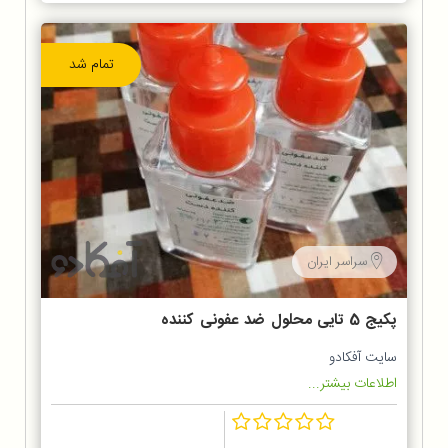
تمام شد
سراسر ایران
پکیج 5 تایی محلول ضد عفونی کننده
دست 80% اتانول
سایت آفکادو
اطلاعات بیشتر...