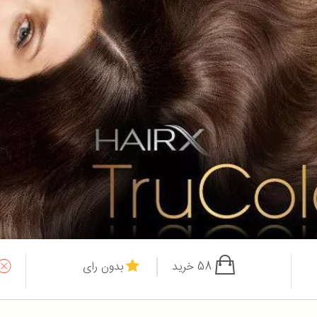
58 خرید
بدون رای