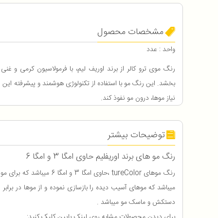
مشخصات محصول
واحد : عدد
رنگ موی ترو کالر از برند اوریف لیم، با فرمولاسیون کرمی و غن
بخشد. این رنگ مو با استفاده از تکنولوژی هوشمند و پیشرفته این ا
نیاز موها، درون مو نفوذ کند.
توضیحات بیشتر
رنگ مو های برند اوریفلیم حاوی امگا 3 و امگا 6
رنگ موهای tureColor ،ح
میباشد که موهای آسیب دیده را بازسازی نموده و از موها در برا
دستکش و ماسک مو میباشد .
برای دیدن محصولات مشابه روی لینک پایین کلیک کنید: