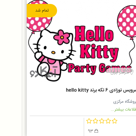
تمام شد
سراسر ایران
یس نوزادی 6 تکه برند hello kitty
روشگاه مرکزی
لاعات بیشتر...
93