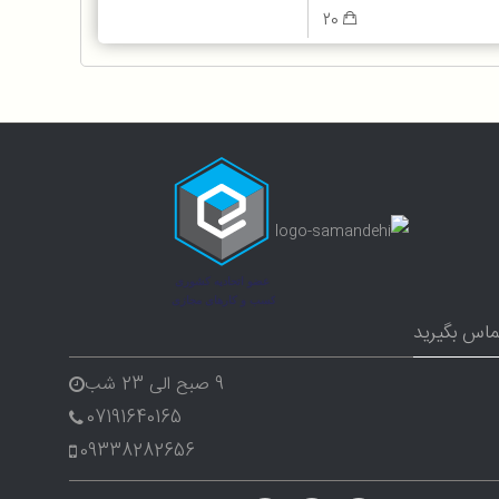
20
ماس بگیرید
9 صبح الی 23 شب
07191640165
09338282656