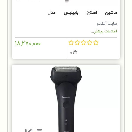
ماشین اصلاح بابیلیس مدل
MT727SDE
سایت آفکادو
اطلاعات بیشتر...
18,270,000
0