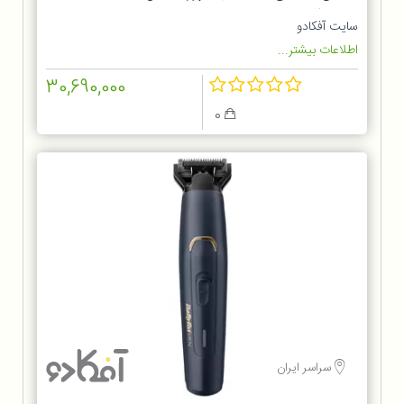
FX726SDE
سایت آفکادو
اطلاعات بیشتر...
30,690,000
0
سراسر ایران