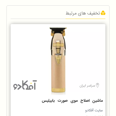
تخفیف های مرتبط
سراسر ایران
ماشین اصلاح موی صورت بابیلیس
مدل FX7870GSDE
سایت آفکادو