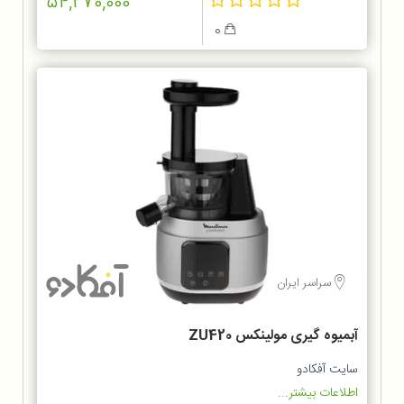
54,270,000
0
سراسر ایران
آبمیوه گیری مولینکس ZU420
سایت آفکادو
اطلاعات بیشتر...