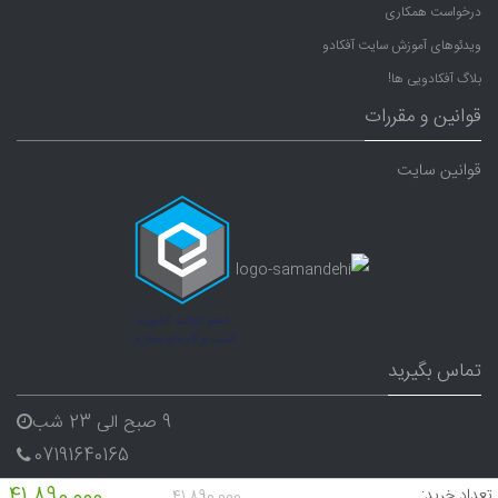
درخواست همکاری
ویدئوهای آموزش سایت آفکادو
بلاگ آفکادویی ها!
قوانین و مقررات
قوانین سایت
تماس بگیرید
9 صبح الی 23 شب
07191640165
09338282656
41,890,000
تعداد خرید: