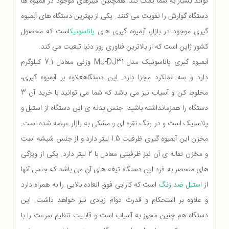
تواند بسیار به شما کمک کند. همچنین فیبرهای موجود در آبمیوه ها
دستگاه گوارش را تقویت می کنند. یکی از بهترین دستگاه های آبمیوه
گیری موجود در بازار، آبمیوه گیری های
پاناسونیک
است که محصول
کشور ژاپن است که از بالاترین فناوری روز دنیا تبعیت می کند.
آبمیوه گیری پاناسونیک مدل MJ-DJ31 وزنی معادل 7.1 کیلوگرم
دارد و سه عملکرد مجزا دارد. این دستگاهعلاوه بر آبمیوه گیری،
مخلوط کن و آسیاب نیز می باشد که شما می توانید با خرید آن 3
دستگاه را همزمانداشته باشید. جنس بدنه ی این دستگاه از استیل و
پلاستیک است و در رنگ نقره ای و مشکی به بازار عرضه شده است.
مخزن این آبمیوه گیری ظرفیت 1.5 لیتر دارد و از جنس شیشه است
و مخزن تفاله ی آن نیز ظرفیتی معادل با 2 لیتر دارد. یکی از ویژگی
های منحصر به فرد این دستگاه تیغه های آن می باشد که جنس آنها
از
استیل ضد زنگ
است که کارایی فوق العاده بالایی را به همراه دارد
و علاوه بر استحکام و قدرت دوام زیادی نیز خواهد داشت. این
دستگاه هم چنین مجهز به آسیاب است و قابلیت تنظیم سرعت را با