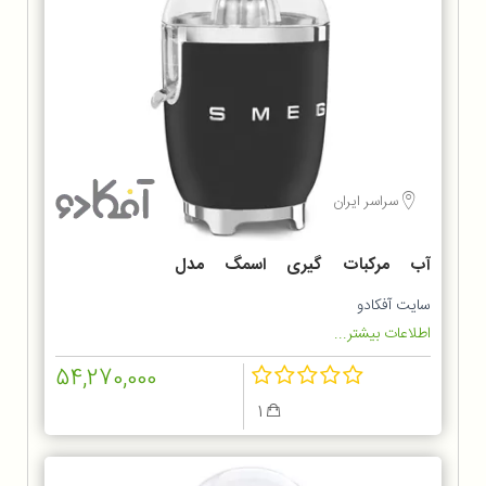
سراسر ایران
آب مرکبات گیری اسمگ مدل
CJF01BL
سایت آفکادو
اطلاعات بیشتر...
54,270,000
1