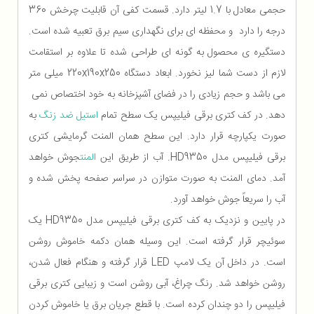
حجمی معادل با 1.7 لیتر دارد. قسمت کفی آن قابلیت چرخش 360
درجه را دارد و محفظه ای برای نگهداری سیم برق تعبیه شده است.
دستگیره ی محصول به گونه ای طراحی شده تا علاوه بر استقامت
لازم از دست شما لیز نخورد. ابعاد دستگاه 220x190x250 میلی متر
می باشد و حجم زیادی را در فضای آشپزخانه به خود اختصاص نمی
دهد. در کف کتری برقی فیلیپس یک سطح تمام
استیل ضد زنگ
به
صورت یکپارچه قرار دارد. این سطح همان المنت گرمایشی کتری
برقی فیلیپس مدل HD9350. آب از طریق این
المنت
جوش خواهد
آمد. دمای المنت به صورت متوازن در سراسر صفحه پخش شده و
آب را سریعاً جوش خواهد آورد.
در پایین و نزدیک به کف کتری برقی فیلیپس مدل HD9350 یک
سوئیچر قرار گرفته است. این وسیله همان دکمه خاموش روشن
است. در داخل آن یک لامپ LED قرار گرفته و هنگام فعال شدن،
روشن خواهد شد. رنگ چراغ، آبی روشن است و زیبایی کتری برقی
فیلیپس را دو چندان کرده است. با قطع جریان برق یا خاموش کردن