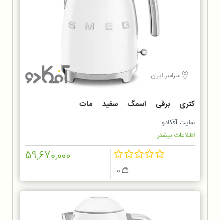
سراسر ایران
کتری برقی اسمگ سفید مات
KLF03WHMEU
سایت آفکادو
اطلاعات بیشتر...
59,670,000
0