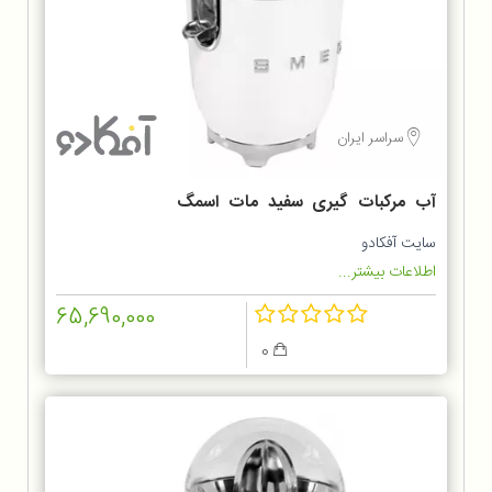
سراسر ایران
آب مرکبات گیری سفید مات اسمگ
CJF01WHMEU
سایت آفکادو
اطلاعات بیشتر...
65,690,000
0