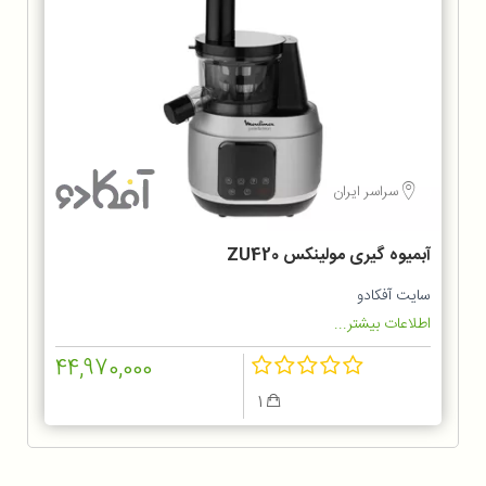
سراسر ایران
آبمیوه گیری مولینکس ZU420
سایت آفکادو
اطلاعات بیشتر...
44,970,000
1