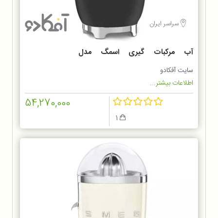
سراسر ایران
آب مرکبات گیری اسمگ مدل
CJF01BL
سایت آفکادو
اطلاعات بیشتر...
54,270,000
1