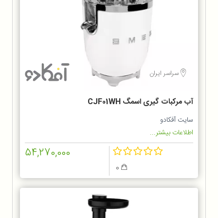
سراسر ایران
آب مرکبات گیری اسمگ CJF01WH
سایت آفکادو
اطلاعات بیشتر...
54,270,000
0