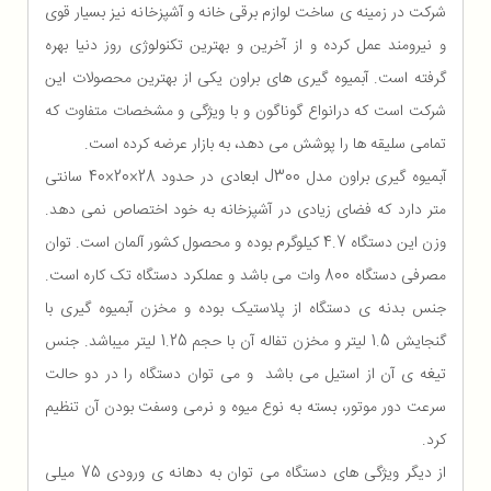
شرکت در زمینه ی ساخت لوازم برقی خانه و آشپزخانه نیز بسیار قوی
و نیرومند عمل کرده و از آخرین و بهترین تکنولوژی روز دنیا بهره
گرفته است. آبمیوه گیری های براون یکی از بهترین محصولات این
شرکت است که درانواع گوناگون و با ویژگی و مشخصات متفاوت که
تمامی سلیقه ها را پوشش می دهد، به بازار عرضه کرده است.
آبمیوه گیری براون مدل J300 ابعادی در حدود 28×20×40 سانتی
متر دارد که فضای زیادی در آشپزخانه به خود اختصاص نمی دهد.
وزن این دستگاه 4.7 کیلوگرم بوده و محصول کشور آلمان است. توان
مصرفی دستگاه 800 وات می باشد و عملکرد دستگاه تک کاره است.
جنس بدنه ی دستگاه از پلاستیک بوده و مخزن آبمیوه گیری با
گنجایش 1.5 لیتر و مخزن تفاله آن با حجم 1.25 لیتر میباشد. جنس
تیغه ی آن از استیل می باشد و می توان دستگاه را در دو حالت
سرعت دور موتور، بسته به نوع میوه و نرمی وسفت بودن آن تنظیم
کرد.
از دیگر ویژگی های دستگاه می توان به دهانه ی ورودی 75 میلی