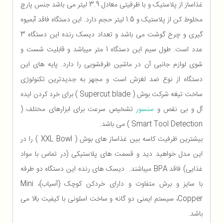
غذاساز از پلاستیک و با ظرفیتی معادل 3.9 لیتر می باشد جنس پارچ
مخلوط کن از پلاستیک و 1.5 لیتر حجم دارد. این دستگاه فاقد آبمیوه
گیری و چرخ گوشت می باشد و تعداد دیسک رنده این دستگاه 3
عدد است. طول سیم این دستگاه 1 متر میباشد و قابلیت شست و
شوی لوازم جانبی آن در ماشین ظرفشویی را دارد. پایه های این
دستگاه از نوع ضد لغزش است و مجهز به جدیدترین تکنولوژی
ساخت تیغه شرکت بوش ( Supercut blade ) برای خرد کردن ایده
آل و بی نقص و
سنسور
تشخیص سرعت برای ابزارهای مختلف (
Smart Tool Detection ) می باشد.
بیشترین ظرفیت کاسه بین غذاساز های بوش ( XXL Bowl ) را در
این مدل خواهید دید و قسمت های پلاستیکی (در تماس با مواد
غذایی) فاقد BPA میباشند. دیسک های رنده این دستگاه دو طرفه
با سایز و برش متفاوت و دارای خردکن کوچک (آسیاب)، Mini
Copper، سیستم ایمنی دو گانه و ساخت اسلونی با کیفیت بالا می
باشد.