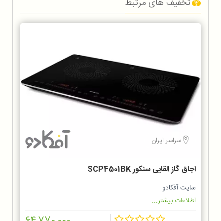
تخفیف های مرتبط
سراسر ایران
اجاق گاز القایی سنکور SCP4501BK
سایت آفکادو
اطلاعات بیشتر...