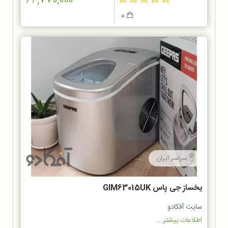
64,770,000
0
سراسر ایران
یخساز جی پاس GIM63015UK
سایت آفکادو
اطلاعات بیشتر...