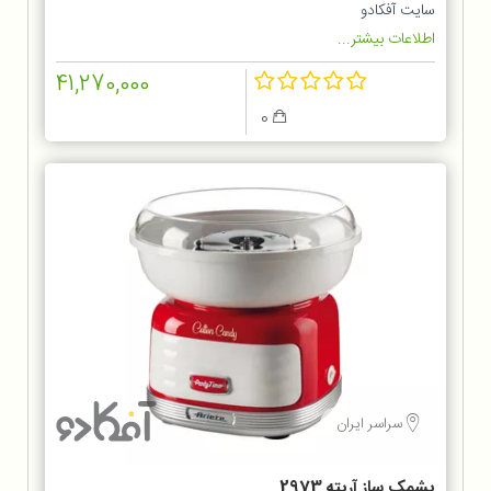
سایت آفکادو
اطلاعات بیشتر...
41,270,000
0
سراسر ایران
پشمک ساز آریته 2973