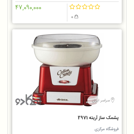
47,090,000
0
سراسر ایران
پشمک ساز آریته 2971
فروشگاه مرکزی