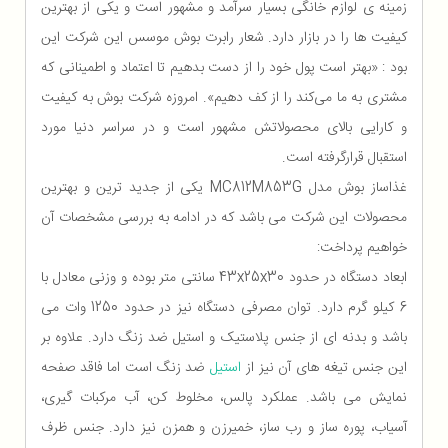
زمینه ی لوازم خانگی بسیار سرآمد و مشهور است و یکی از بهترین
کیفیت ها را در بازار دارد. شعار رابرت بوش موسس این شرکت این
بود : «بهتر است پول خود را از دست بدهیم تا اعتماد و اطمینانی که
مشتری به ما می‌کند را از کف دهیم». امروزه شرکت بوش به کیفیت
و کارایی بالای محصولاتش مشهور است و در سراسر دنیا مورد
استقبال قرارگرفته است.
غذاساز بوش مدل MC812M853G یکی از جدید ترین و بهترین
محصولات این شرکت می باشد که در ادامه به بررسی مشخصات آن
خواهیم پرداخت:
ابعاد دستگاه در حدود 43x25x30 سانتی‌ متر بوده و وزنی معادل با
6 کیلو گرم دارد. توان مصرفی دستگاه نیز در حدود 1250 وات می
باشد و بدنه ای از جنس پلاستیک و استیل ضد زنگ دارد. علاوه بر
این جنس تیغه های آن نیز از
استیل
ضد زنگ است اما فاقد صفحه
نمایش می باشد. عملکرد پالس، مخلوط کن، آب مرکبات گیری،
آسیاب، پوره ساز و رب ساز، خمیرزن و همزن نیز دارد. جنس ظرف