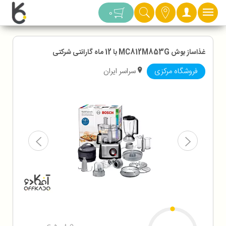
دسته بندی
0
غذاساز بوش MC812M853G با 12 ماه گارانتی شرکتی
فروشگاه مرکزی
سراسر ایران