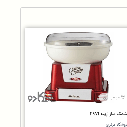
سراسر ایران
مک ساز آریته 2971
روشگاه مرکزی