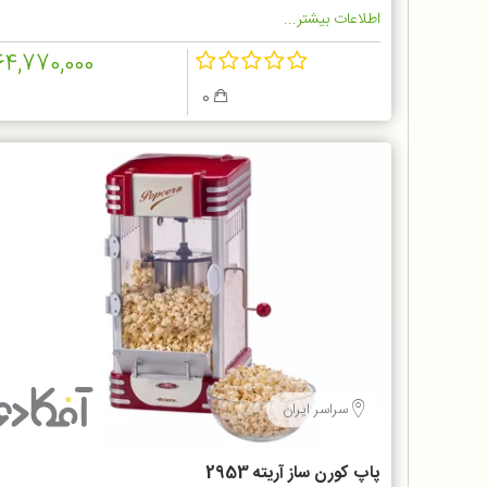
اطلاعات بیشتر...
64,770,000
0
سراسر ایران
پاپ کورن ساز آریته 2953