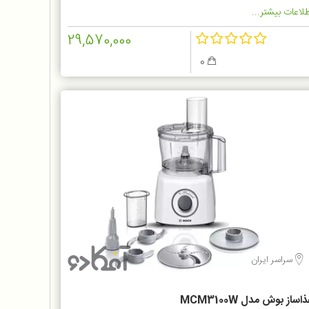
لاعات بیشتر...
29,570,000
0
سراسر ایران
اساز بوش مدل MCM3100W