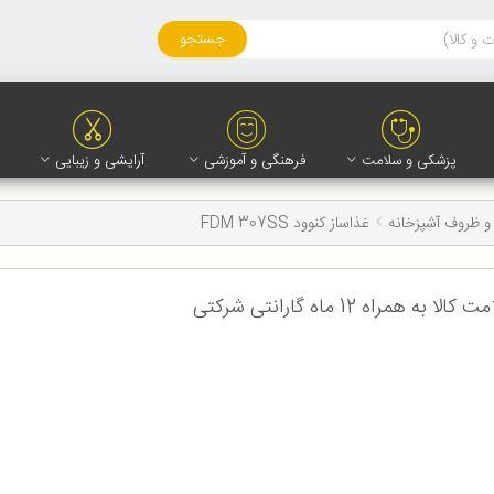
جستجو
پزشکی و سلامت
فرهنگی و آموزشی
آرایشی و زیبایی
و ظروف آشپزخانه
غذاساز کنوود FDM 307SS