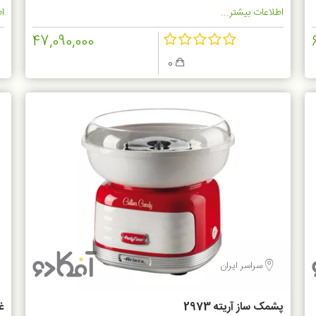
اطلاعات بیشتر...
اط
47,090,000
0
سراسر ایران
پشمک ساز آریته 2973
غذ