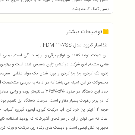
شدن یک مواد غذایی، سبزیجات و میوه ها با فرآوری سریع که می 
بسیار کمک کننده باشد.
توضیحات بیشتر
غذاساز کنوود مدل FDM-307SS :
این شرکت تولید کننده ی لوازم برقی و لوازم خانگی است. برخی ا
هایی مشابه. این شرکت در کشور ژاپن تاسیس شده است و بهترین کی
محصولات در این زمینه می باشد که در ادامه به بررسی مشخصات آ
ابعاد این دستگاه در حدود 36x25x25 سانتیمتر بوده و وزنی معادل با 3.8 کیلوگرم دارد. توان مصرفی دستگاه در حدود 800 وات است و جنس بدنه ی آن از
که در برابر رطوبت بسیار مقاوم است. سرعت دستگاه ابل تنظیم بو
است که می توان از آن در هر کجای آشپزخانه که بودید استفاده ک
مجهز به قفل ایمنی است و دیسک های رنده ریز، درشت و ورقه کن با سایز 2 و 4 میلی متر را دارد. این دستگاه دارای محفظه ی 