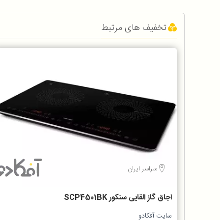
تخفیف های مرتبط
سراسر ایران
اجاق گاز القایی سنکور SCP4501BK
سایت آفکادو