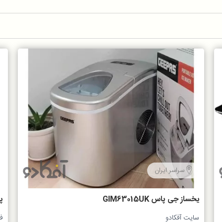
سراسر ایران
یخساز جی پاس GIM63015UK
پش
سایت آفکادو
ف