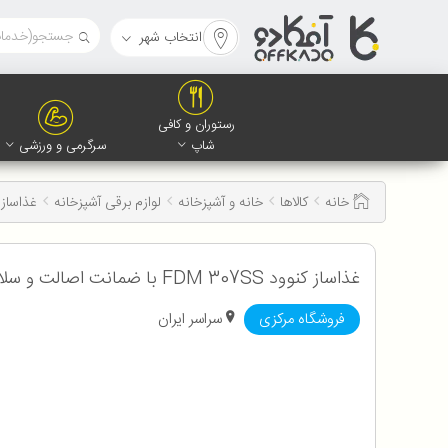
انتخاب شهر
رستوران و کافی
شاپ
سرگرمی و ورزشی
خانه
کالاها
خانه و آشپزخانه
لوازم برقی آشپزخانه
غذاساز 
غذاساز کنوود FDM 307SS با ضمانت اصالت و سلامت کالا به همراه 12 ماه گارانتی شرکتی
فروشگاه مرکزی
سراسر ایران