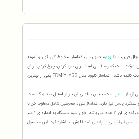
چال فریزر،
مایکروویو
، جاروبرقی ، غذاساز، مخلوط کن، کولر و نمونه
 این شرکت است که وسیله ای است برای خرد کردن، چرخ کردن، برش
زدن، تکه کردن، ریز ریز کردن و پوره شدن یک مواد غذایی، سبزیجات و میوه ها با فرآوری سریع که می تواند در صرفه جویی هزینه و انرژی بسیار کمک کننده باشد. غذاساز کنوود مدل FDM-307SS یکی از بهترین
استیل
است، جنس تیغه ی آن نیز از استیل ضد زنگ است
عملکرد پالس نیز دارد. غذاساز کنوود همچنین شامل مخلوط کن با
حجم 1.2 لیتر، یخ خرد کن، آب مرکبات گیری، آبمیوه گیری، آسیاب، خمیر زن و همزن نیز می باشد. غذاساز کنوود فاقد چرخ گوشت بوده و تعداد دیسک رنده ی آن 3 عدد می باشد. طول سیم دستگاه به اندازه ی 1 متر
در ماشین ظرفشویی و پایه ی ضد لغزش نیز اشاره کرد. این محصول