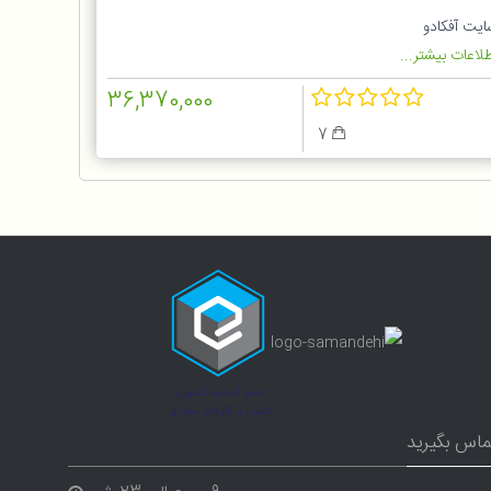
ایت آفکادو
لاعات بیشتر...
36,370,000
7
ماس بگیرید