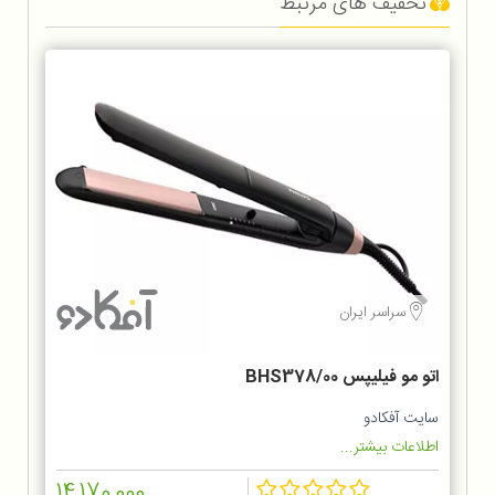
تخفیف های مرتبط
سراسر ایران
اتو مو فیلیپس BHS378/00
سایت آفکادو
اطلاعات بیشتر...
14,170,000