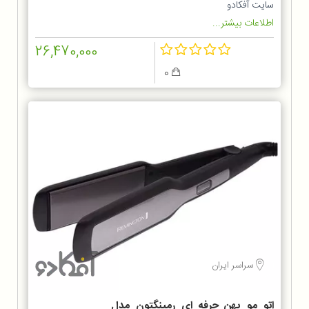
سایت آفکادو
اطلاعات بیشتر...
26,470,000
0
سراسر ایران
اتو مو پهن حرفه ای رمینگتون مدل