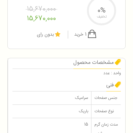
15,670,000
0%
15,670,000
تخفیف
1 خرید
بدون رای
مشخصات محصول
واحد : عدد
فنی
جنس صفحات
سرامیک
نوع صفحات
باریک
مدت زمان گرم
15