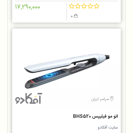
17,290,000
0
سراسر ایران
اتو مو فیلیپس BHS520
سایت آفکادو