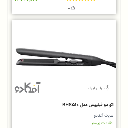
0
سراسر ایران
اتو مو فیلیپس مدل BHS510
سایت آفکادو
اطلاعات بیشتر...