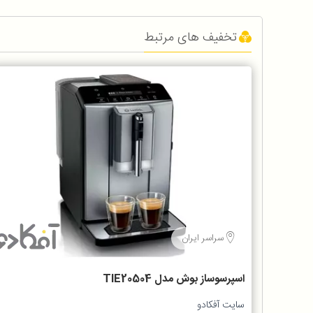
تخفیف های مرتبط
سراسر ایران
اسپرسوساز بوش مدل TIE20504
سایت آفکادو