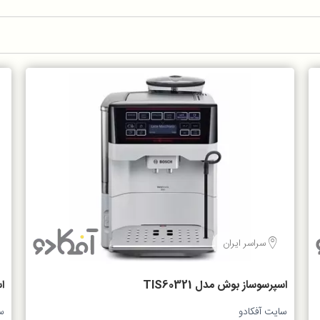
سراسر ایران
اسپرسوساز بوش مدل TIS60321
اس
سایت آفکادو
س