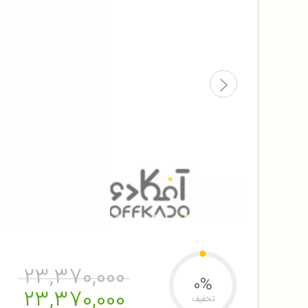
23,370,000
0%
23,370,000
تخفیف