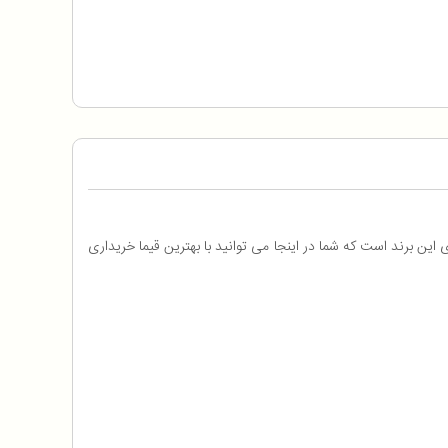
ای با کیفیتی است. اسپرسو ساز نوا مدل NOVA 140 یکی از بهترین اسپرسو ساز های این برند است که شما در اینجا می توانید با بهترین قیما خریداری