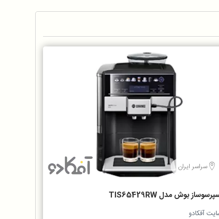
سراسر ایران
پرسوساز بوش مدل TIS65429RW
ایت آفکادو