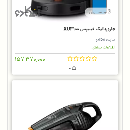
سراسر ایران
جارورباتیک فیلیپس XU3100
سایت آفکادو
اطلاعات بیشتر...
157,370,000
0