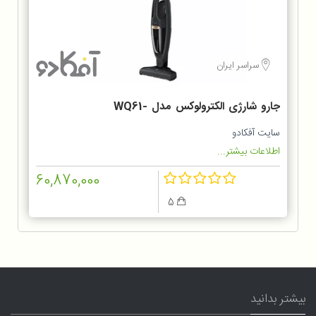
سراسر ایران
جارو شارژی الکترولوکس مدل WQ61-
1OGG
سایت آفکادو
اطلاعات بیشتر...
60,870,000
5
بیشتر بدانید