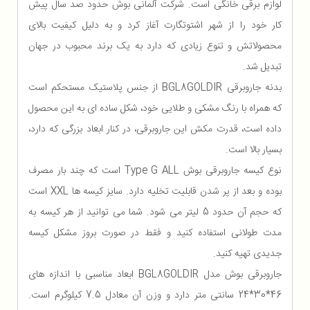
لوازم برقی خانگی است. شرکت آلمانی بوش حدود صد سال پیش
کار خود را از شهر اشتوتگارت آغاز کرد و به دلیل کیفیت بالای
محصولاتش و تنوع زیادی که دارد به یک برند محبوب در جهان
تبدیل شد.
بدنه جاروبرقی BGL8GOLDIR از جنس پلاستیک مستحکم است
که همراه با رنگ مشکی و طلایی خود، شکل ساده ای به این محصول
داده است، قدرت مکش این جاروبرقی، در کنار ابعاد بزرگی که دارد،
بسیار بالا است.
نوع کیسه جاروبرقی بوش Type G ALL است که چند بار مصرف
بوده و بعد از پر شدن قابلیت تخلیه دارد. سایز کیسه ها XXL است
که حجم آن حدود 5 لیتر می شود. شما می توانید از هر کیسه به
مدت طولانی استفاده کنید و فقط در صورت بروز مشکل کیسه
جدیدی تهیه کنید.
جاروبرقی بوش مدل BGL8GOLDIR ابعاد مناسبی با اندازه های
46*30*24 سانتی متر دارد و وزن آن معادل 7.5 کیلوگرم است.