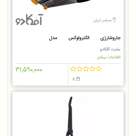
سراسر ایران
جاروشارژی الکترولوکس مدل
ZB6214IGM
سایت آفکادو
اطلاعات بیشتر...
31,590,000
8