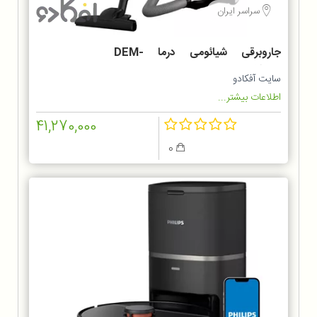
سراسر ایران
جاروبرقی شیائومی درما DEM-
TJ301W
سایت آفکادو
اطلاعات بیشتر...
41,270,000
0