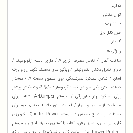
5 لیتر
توان مکش
2200 وات
طول کابل برق
12 متر
ویژگی ها
ساخت آلمان / کلاس مصرف انرژی A / دارای دسته ارگونومیک /
دارای کنترل مکش الکترونیکی / ویژگی های مختلف نگهداری و پارک
آسان / کلاس عملکرد تمیزکنندگی روی سطوح سخت A / هشدار
دهنده الکترونیکی تعویض کیسه گردوغبار / 60% قدرت مکش بیشتر
برای عملکرد بهتر جاروبرقی / سیستم AirBumper: شفاف برای
محافظت از مبلمان و دیوار / قابلیت مانور بالا، با بدنه ای نرم برای
حفاظت از سطوح حساس / سیستم Quattro Power: تکنولوژی
کارای بوش برای تمیزی فوق العاده با کمترین مصرف انرژی / سیستم
Power Protect: برای نهایت کارایی تمیزکنندگی، حتی زمانی که