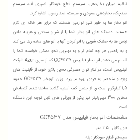
تنظیم میزان بخاردهی، سیستم قطع خودکار، اسپری آب، سیستم
ضدچکه، بخاردهی عمودی و سیستم ضد رسوب اشاره کرد.
اتو بخار ها به طور کلی لوازمی هستند که برای هر خانه ای لازم
هستند. دستگاه های اتو بخار شما را از شر و سختی و هزینه دادن
لباس ها به خشک شویی یا اتو کردن آنها با اتو های ساده رها می کند
و به راحتی هر چه تمام تر و به بهترین نحو ممکن خواسته شما را
انجام می دهد. اتو بخار فیلیپس GC4537 که از سری Azur شرکت
فیلیپس است، در کنار توان مصرفی بسیار بالای خود، از قابلیت های
ویژه و منحصر به فردی بهره می‌برد. وزن اتوبخار GC4537 حدود
1.5 کیلوگرم است و. از جنس کف استیم گلاید ساخته‌شده. گنجایش
مخزن 300 میلی‌لیتر نیز یکی از ویژگی های قابل توجه این دستگاه
است.
مشخصات اتو بخار فیلیپس مدل GC4537
طول کابل : 2.5 متر
سیستم قطع خودکار : بله