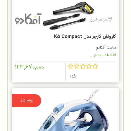
سراسر ایران
کارواش کارچر مدل K5 Compact
سایت آفکادو
اطلاعات بیشتر...
123,670,000
1
تمام شد