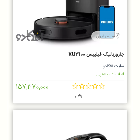
سراسر ایران
جارورباتیک فیلیپس XU3100
سایت آفکادو
اطلاعات بیشتر...
157,370,000
0