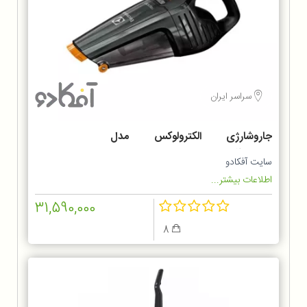
سراسر ایران
جاروشارژی الکترولوکس مدل
ZB6214IGM
سایت آفکادو
اطلاعات بیشتر...
31,590,000
8