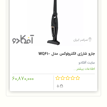
سراسر ایران
جارو شارژی الکترولوکس مدل WQ61-
1OGG
سایت آفکادو
اطلاعات بیشتر...
60,870,000
5