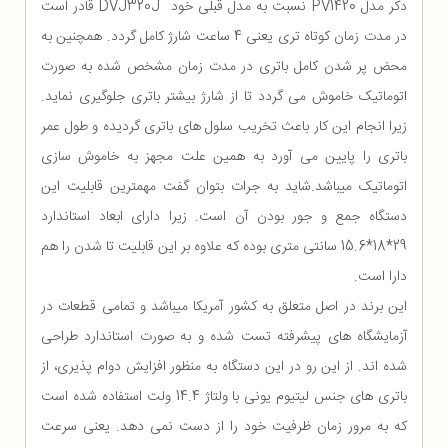
دکر مدل PV1420 نسبت به مدل قبلی خود DVJ320J قادر است
در مدت زمان کوتاه تری یعنی 4 ساعت شارژ کامل گردد. همچنین به
محض پر شدن کامل باتری در مدت زمان مشخص شده به صورت
اتوماتیک خاموش می گردد تا از شارژ بیشتر باتری جلوگیری نماید.
زیرا انجام این کار باعث تخریب سلول های باتری گردیده و طول عمر
باتری را پایین می آورد به همین علت مجهز به خاموش سازی
اتوماتیک میباشد.شاید به جرات بتوان گفت مهمترین قابلیت این
دستگاه جمع و جور بودن آن است. زیرا دارای ابعاد استاندارد
29*18*15.6 سانتی متری بوده که علاوه بر این قابلیت تا شدن را هم
دارا است.
این برند در اصل متعلق به کشور آمریکا میباشد و تمامی قطعات در
آزمایشگاه های پیشرفته تست شده و به صورت استاندارد طراحی
شده اند. از این رو در این دستگاه به منظور افزایش دوام پذیری، از
باتری های جنس لیتیوم یونی با ولتاژ 14.4 ولت استفاده شده است
که به مرور زمان ظرفیت خود را از دست نمی دهد. یعنی سرعت