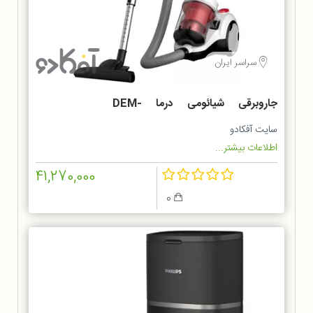
سراسر ایران
جاروبرقی شیائومی درما DEM-
TJ301W
سایت آفکادو
اطلاعات بیشتر...
41,270,000
0