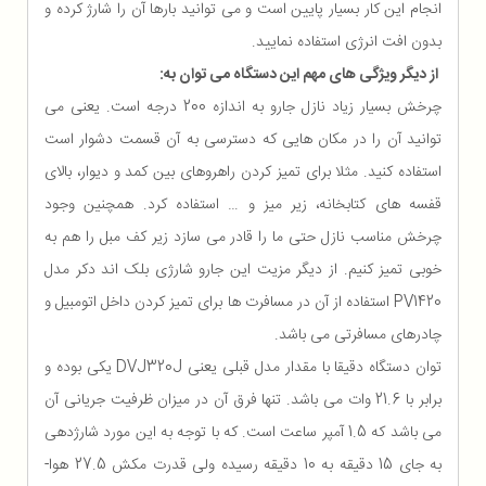
انجام این کار بسیار پایین است و می توانید بارها آن را شارژ کرده و
بدون افت انرژی استفاده نمایید.
از دیگر ویژگی های مهم این دستگاه می توان به:
چرخش بسیار زیاد نازل جارو به اندازه 200 درجه است. یعنی می
توانید آن را در مکان هایی که دسترسی به آن قسمت دشوار است
استفاده کنید. مثلا برای تمیز کردن راهروهای بین کمد و دیوار، بالای
قفسه های کتابخانه، زیر میز و … استفاده کرد. همچنین وجود
چرخش مناسب نازل حتی ما را قادر می سازد زیر کف مبل را هم به
خوبی تمیز کنیم. از دیگر مزیت این جارو شارژی بلک اند دکر مدل
PV1420 استفاده از آن در مسافرت ها برای تمیز کردن داخل اتومبیل و
چادرهای مسافرتی می باشد.
توان دستگاه دقیقا با مقدار مدل قبلی یعنی DVJ320J یکی بوده و
برابر با 21.6 وات می باشد. تنها فرق آن در میزان ظرفیت جریانی آن
می باشد که 1.5 آمپر ساعت است. که با توجه به این مورد شارژدهی
به جای 15 دقیقه به 10 دقیقه رسیده ولی قدرت مکش 27.5 هوا-