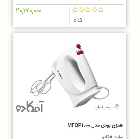
20,170,000
5
سراسر ایران
همزن بوش مدل MFQP1000
سایت آفکادو