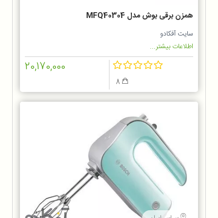
همزن برقی بوش مدل MFQ40304
سایت آفکادو
اطلاعات بیشتر...
20,170,000
8
سراسر ایران