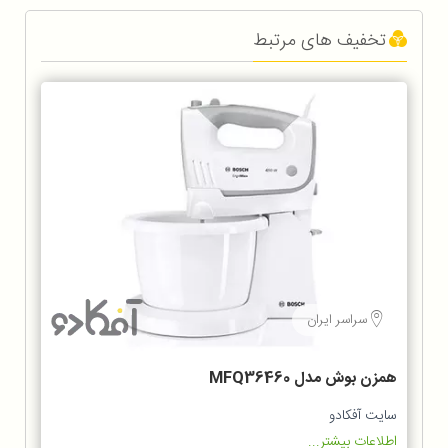
تخفیف های مرتبط
سراسر ایران
همزن بوش مدل MFQ36460
سایت آفکادو
اطلاعات بیشتر...