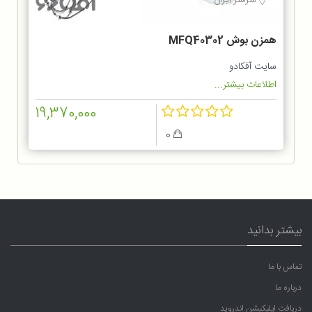
همزن بوش MFQ40302
سایت آفکادو
اطلاعات بیشتر...
19,370,000
0
بیشتر بدانید
تماس با ما
درباره ما
دریافت اپلیکیشن اندروید