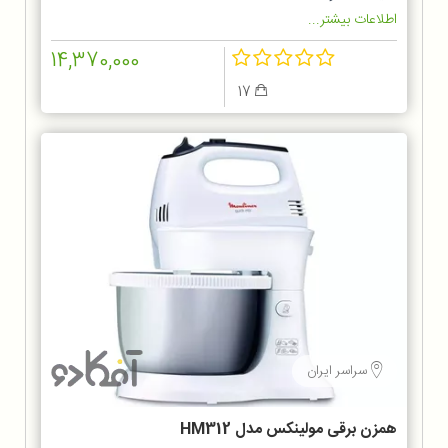
اطلاعات بیشتر...
14,370,000
17
سراسر ایران
همزن برقی مولینکس مدل HM312